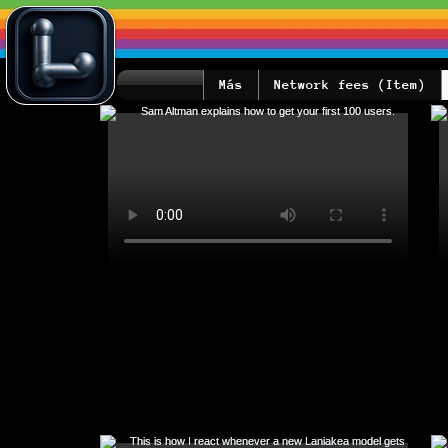
Más
Network fees (Item)