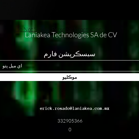
Do Not Sell My Personal Information
Laniakea Technologies SA de CV
سبسڪرپشن فارم
موڪليو
erick.rosado@laniakea.com.mx
332905366
0