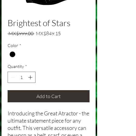
Brightest of Stars
Regular Price
Sale Price
 MX$999.00 
MX$849.15
Color
*
Quantity
*
Add to Cart
Introducing the Great Atractor - the
ultimate statement piece for any
outfit. This versatile accessory can
be worn as a belt, scarf, or even a