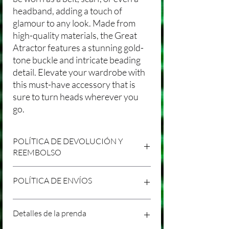
headband, adding a touch of
glamour to any look. Made from
high-quality materials, the Great
Atractor features a stunning gold-
tone buckle and intricate beading
detail. Elevate your wardrobe with
this must-have accessory that is
sure to turn heads wherever you
go.
POLÍTICA DE DEVOLUCIÓN Y
REEMBOLSO
Agradecemos tu compra en Laniakea. Nos
POLÍTICA DE ENVÍOS
esforzamos por brindar productos/servicios
de alta calidad y esperamos que estés
satisfecho con tu compra. Sin embargo,
Política de Envíos Conservadora
Detalles de la prenda
entendemos que pueden surgir
Agradecemos tu interés en nuestros
circunstancias inesperadas, por lo que hemos
productos/servicios en Laniakea. Queremos