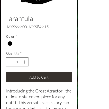
Tarantula
Regular Price
Sale Price
 MX$999.00 
MX$849.15
Color
*
Quantity
*
Add to Cart
Introducing the Great Atractor - the
ultimate statement piece for any
outfit. This versatile accessory can
be worn as a belt, scarf, or even a