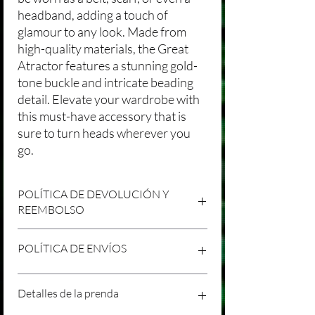
headband, adding a touch of
glamour to any look. Made from
high-quality materials, the Great
Atractor features a stunning gold-
tone buckle and intricate beading
detail. Elevate your wardrobe with
this must-have accessory that is
sure to turn heads wherever you
go.
POLÍTICA DE DEVOLUCIÓN Y
REEMBOLSO
Agradecemos tu compra en Laniakea. Nos
POLÍTICA DE ENVÍOS
esforzamos por brindar productos/servicios
de alta calidad y esperamos que estés
satisfecho con tu compra. Sin embargo,
Política de Envíos Conservadora
Detalles de la prenda
entendemos que pueden surgir
Agradecemos tu interés en nuestros
circunstancias inesperadas, por lo que hemos
productos/servicios en Laniakea. Queremos