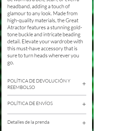
headband, adding a touch of
glamour to any look. Made from
high-quality materials, the Great
Atractor features a stunning gold-
tone buckle and intricate beading
detail. Elevate your wardrobe with
this must-have accessory that is
sure to turn heads wherever you
go.
POLÍTICA DE DEVOLUCIÓN Y
REEMBOLSO
Agradecemos tu compra en Laniakea. Nos
POLÍTICA DE ENVÍOS
esforzamos por brindar productos/servicios
de alta calidad y esperamos que estés
satisfecho con tu compra. Sin embargo,
Política de Envíos Conservadora
Detalles de la prenda
entendemos que pueden surgir
Agradecemos tu interés en nuestros
circunstancias inesperadas, por lo que hemos
productos/servicios en Laniakea. Queremos