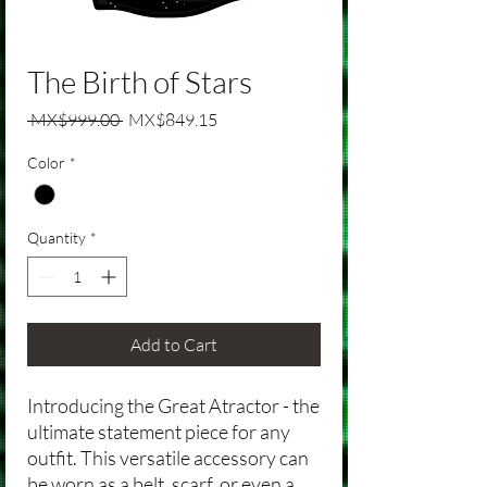
The Birth of Stars
Regular Price
Sale Price
 MX$999.00 
MX$849.15
Color
*
Quantity
*
Add to Cart
Introducing the Great Atractor - the
ultimate statement piece for any
outfit. This versatile accessory can
be worn as a belt, scarf, or even a