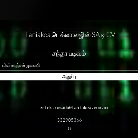
Do Not Sell My Personal Information
Laniakea டெக்னாலஜிஸ் SA டி CV
சந்தா படிவம்
அனுப்பு
erick.rosado@laniakea.com.mx
332905366
0