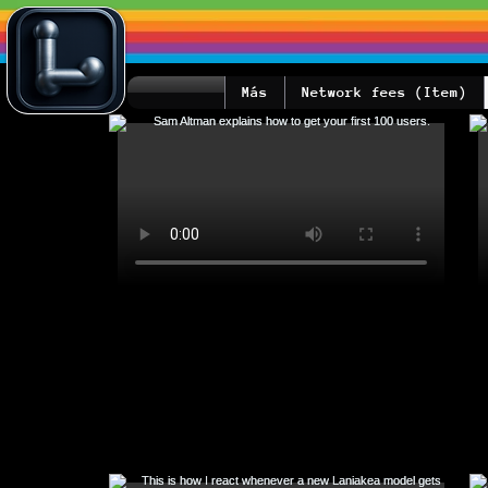
Más
Network fees (Item)