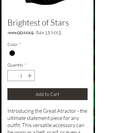
Brightest of Stars
Regular Price
Sale Price
 999,00 MX$ 
849,15 MX$
Color
*
Quantity
*
Add to Cart
Introducing the Great Atractor - the
ultimate statement piece for any
outfit. This versatile accessory can
be worn as a belt, scarf, or even a