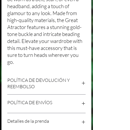
headband, adding a touch of
glamour to any look. Made from
high-quality materials, the Great
Atractor features a stunning gold-
tone buckle and intricate beading
detail. Elevate your wardrobe with
this must-have accessory that is
sure to turn heads wherever you
go.
POLÍTICA DE DEVOLUCIÓN Y
REEMBOLSO
Agradecemos tu compra en Laniakea. Nos
POLÍTICA DE ENVÍOS
esforzamos por brindar productos/servicios
de alta calidad y esperamos que estés
satisfecho con tu compra. Sin embargo,
Política de Envíos Conservadora
Detalles de la prenda
entendemos que pueden surgir
Agradecemos tu interés en nuestros
circunstancias inesperadas, por lo que hemos
productos/servicios en Laniakea. Queremos