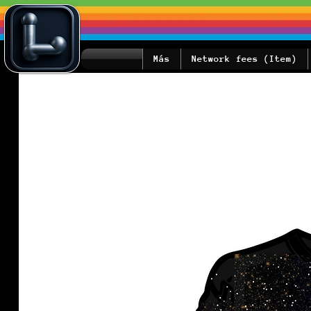
Más
Network fees (Item)