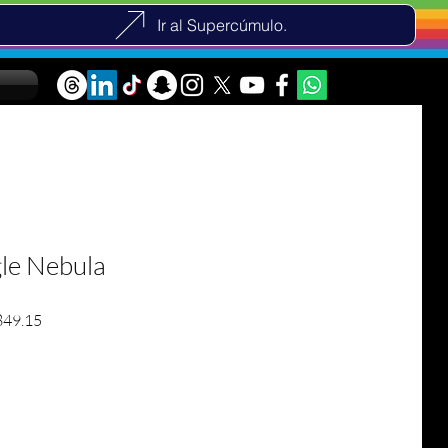
Ir al Supercúmulo.
gle Nebula
r na Presyo
Sale Price
49.15