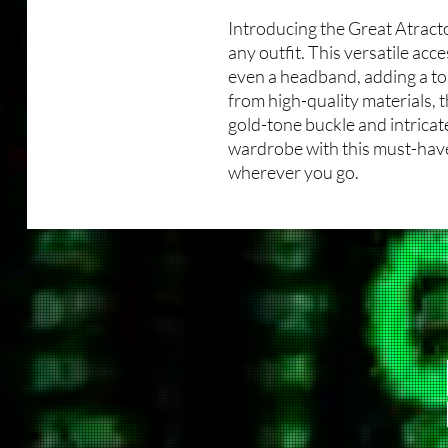
Introducing the Great Atracto
any outfit. This versatile acce
even a headband, adding a to
from high-quality materials, 
gold-tone buckle and intricat
wardrobe with this must-have
wherever you go.