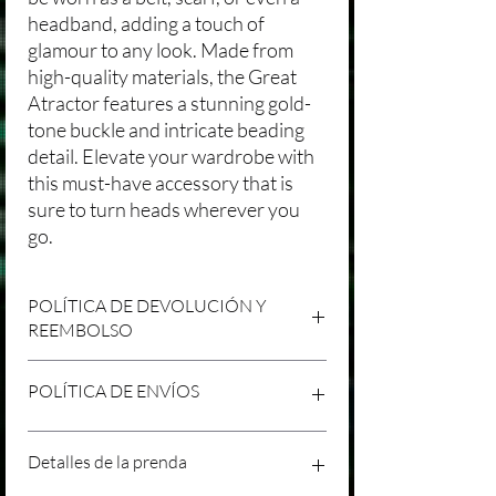
headband, adding a touch of
glamour to any look. Made from
high-quality materials, the Great
Atractor features a stunning gold-
tone buckle and intricate beading
detail. Elevate your wardrobe with
this must-have accessory that is
sure to turn heads wherever you
go.
POLÍTICA DE DEVOLUCIÓN Y
REEMBOLSO
Agradecemos tu compra en Laniakea. Nos
POLÍTICA DE ENVÍOS
esforzamos por brindar productos/servicios
de alta calidad y esperamos que estés
satisfecho con tu compra. Sin embargo,
Política de Envíos Conservadora
Detalles de la prenda
entendemos que pueden surgir
Agradecemos tu interés en nuestros
circunstancias inesperadas, por lo que hemos
productos/servicios en Laniakea. Queremos