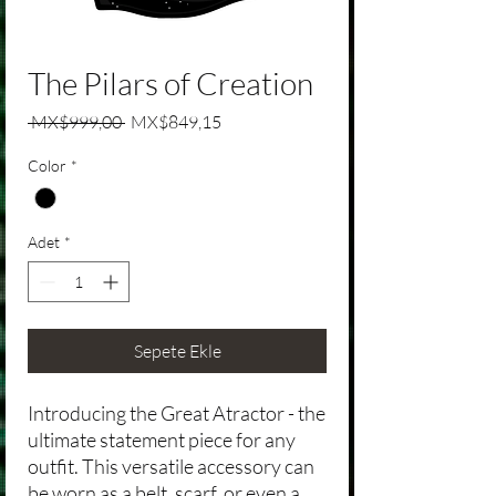
The Pilars of Creation
Normal Fiyat
İndirimli Fiyat
 MX$999,00 
MX$849,15
Color
*
Adet
*
Sepete Ekle
Introducing the Great Atractor - the
ultimate statement piece for any
outfit. This versatile accessory can
be worn as a belt, scarf, or even a