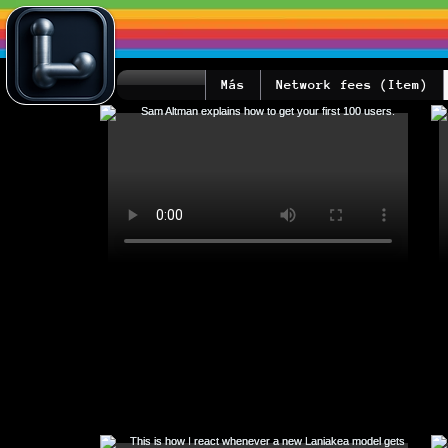
Más
Network fees (Item)