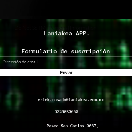
Do Not Sell My Personal Information
Laniakea APP.
Formulario de suscripción
Enviar
erick.rosado@laniakea.com.mx
3329053660
Paseo San Carlos 3067,