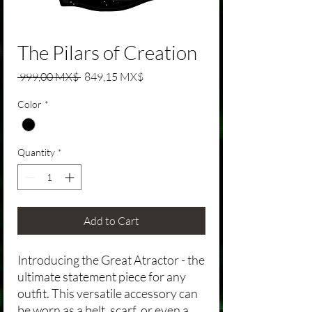
The Pilars of Creation
Regular Price
Sale Price
 999,00 MX$ 
849,15 MX$
Color
*
Quantity
*
Add to Cart
Introducing the Great Atractor - the
ultimate statement piece for any
outfit. This versatile accessory can
be worn as a belt, scarf, or even a