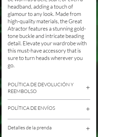
headband, adding a touch of
glamour to any look. Made from
high-quality materials, the Great
Atractor features a stunning gold-
tone buckle and intricate beading
detail. Elevate your wardrobe with
this must-have accessory that is
sure to turn heads wherever you
go.
POLÍTICA DE DEVOLUCIÓN Y
REEMBOLSO
Agradecemos tu compra en Laniakea. Nos
POLÍTICA DE ENVÍOS
esforzamos por brindar productos/servicios
de alta calidad y esperamos que estés
satisfecho con tu compra. Sin embargo,
Política de Envíos Conservadora
Detalles de la prenda
entendemos que pueden surgir
Agradecemos tu interés en nuestros
circunstancias inesperadas, por lo que hemos
productos/servicios en Laniakea. Queremos