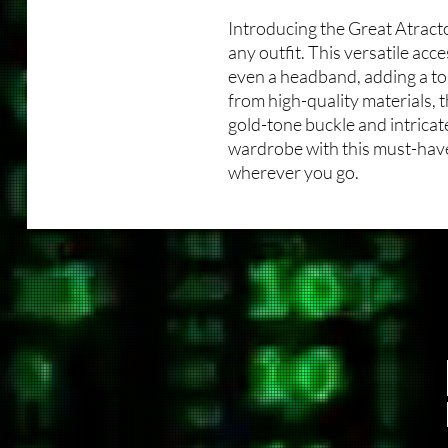
Introducing the Great Atracto
any outfit. This versatile acce
even a headband, adding a to
from high-quality materials, 
gold-tone buckle and intricat
wardrobe with this must-have
wherever you go.