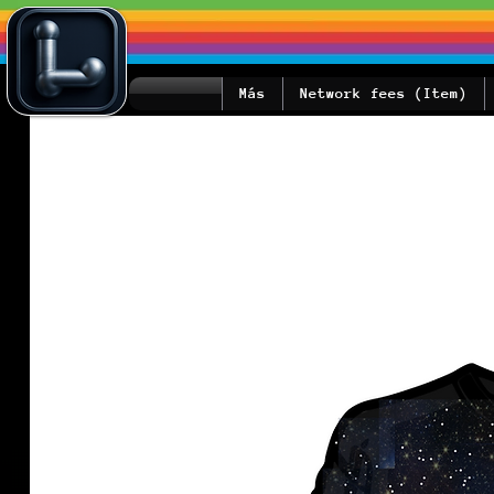
Más
Network fees (Item)