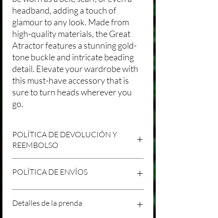
headband, adding a touch of
glamour to any look. Made from
high-quality materials, the Great
Atractor features a stunning gold-
tone buckle and intricate beading
detail. Elevate your wardrobe with
this must-have accessory that is
sure to turn heads wherever you
go.
POLÍTICA DE DEVOLUCIÓN Y
REEMBOLSO
Agradecemos tu compra en Laniakea. Nos
POLÍTICA DE ENVÍOS
esforzamos por brindar productos/servicios
de alta calidad y esperamos que estés
satisfecho con tu compra. Sin embargo,
Política de Envíos Conservadora
Detalles de la prenda
entendemos que pueden surgir
Agradecemos tu interés en nuestros
circunstancias inesperadas, por lo que hemos
productos/servicios en Laniakea. Queremos