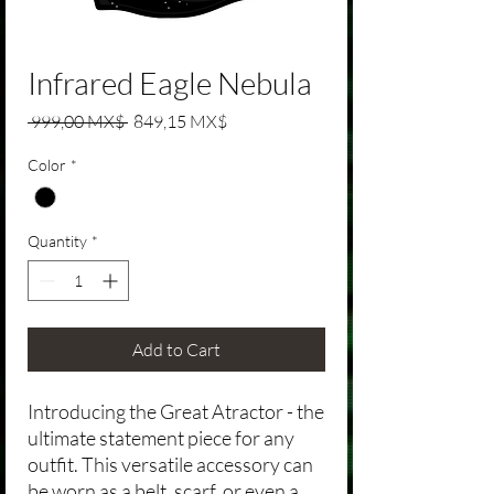
Infrared Eagle Nebula
Regular Price
Sale Price
 999,00 MX$ 
849,15 MX$
Color
*
Quantity
*
Add to Cart
Introducing the Great Atractor - the
ultimate statement piece for any
outfit. This versatile accessory can
be worn as a belt, scarf, or even a