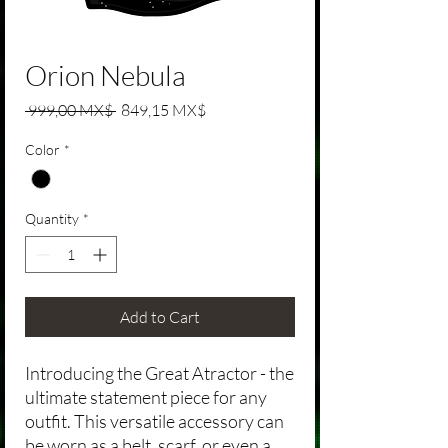
Orion Nebula
Regular Price
Sale Price
 999,00 MX$ 
849,15 MX$
Color
*
Quantity
*
Add to Cart
Introducing the Great Atractor - the
ultimate statement piece for any
outfit. This versatile accessory can
be worn as a belt, scarf, or even a