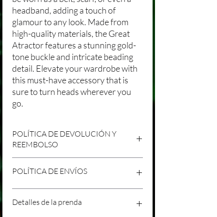
headband, adding a touch of
glamour to any look. Made from
high-quality materials, the Great
Atractor features a stunning gold-
tone buckle and intricate beading
detail. Elevate your wardrobe with
this must-have accessory that is
sure to turn heads wherever you
go.
POLÍTICA DE DEVOLUCIÓN Y
REEMBOLSO
Agradecemos tu compra en Laniakea. Nos
POLÍTICA DE ENVÍOS
esforzamos por brindar productos/servicios
de alta calidad y esperamos que estés
satisfecho con tu compra. Sin embargo,
Política de Envíos Conservadora
Detalles de la prenda
entendemos que pueden surgir
Agradecemos tu interés en nuestros
circunstancias inesperadas, por lo que hemos
productos/servicios en Laniakea. Queremos