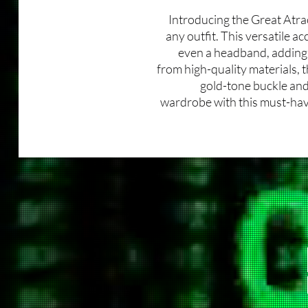
Introducing the Great Atrac
any outfit. This versatile ac
even a headband, adding 
from high-quality materials, 
gold-tone buckle and 
wardrobe with this must-have