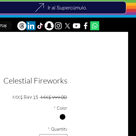
Ir al Supercúmulo.
אָנהי
Celestial Fireworks
e Price
Regular Price
MX$ 849.15
 MX$ 999.00 
*
Color
*
Quantity