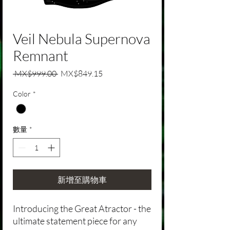
Veil Nebula Supernova
Remnant
一般價格
促銷價格
 MX$999.00 
MX$849.15
Color
*
數量
*
新增至購物車
Introducing the Great Atractor - the
ultimate statement piece for any