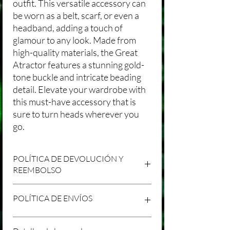
outfit. This versatile accessory can
be worn as a belt, scarf, or even a
headband, adding a touch of
glamour to any look. Made from
high-quality materials, the Great
Atractor features a stunning gold-
tone buckle and intricate beading
detail. Elevate your wardrobe with
this must-have accessory that is
sure to turn heads wherever you
go.
POLÍTICA DE DEVOLUCIÓN Y
REEMBOLSO
Agradecemos tu compra en Laniakea. Nos
POLÍTICA DE ENVÍOS
esforzamos por brindar productos/servicios
de alta calidad y esperamos que estés
satisfecho con tu compra. Sin embargo,
Política de Envíos Conservadora