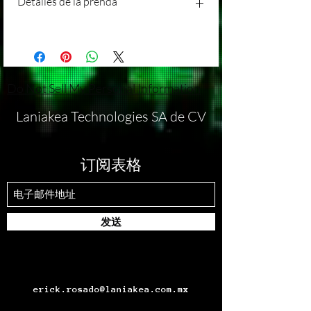
Detalles de la prenda
entendemos que pueden surgir
Agradecemos tu interés en nuestros
circunstancias inesperadas, por lo que hemos
productos/servicios en Laniakea. Queremos
establecido una política de devolución que se
brindarte la mejor experiencia posible, y
¡Estamos emocionados de presentarte
ajusta a nuestras operaciones comerciales.
parte de eso incluye ofrecerte información
nuestra exclusiva playera oversized con
Devoluciones: Lamentablemente, no
clara sobre nuestra política de envíos.
fascinantes detalles inspirados en el cosmos!
aceptamos devoluciones ni cambios en
Procesamiento de Pedidos: Todos los
Aquí tienes los detalles prácticos de esta
Do Not Sell My Personal Information
nuestros productos/servicios. Esta política se
pedidos se procesarán dentro de 15 días
prenda única:
aplica a todas las ventas realizadas a través
hábiles a partir de la fecha de compra. Por
Estilo y Ajuste:
Laniakea Technologies SA de CV
de nuestro sitio web o cualquier otro canal
favor, ten en cuenta que los fines de semana
Estilo Oversized: Nuestra playera tiene
de ventas.
y días festivos no se consideran días hábiles.
un corte amplio y cómodo, brindando un
Excepciones: Solo se considerarán
Métodos de Envío: Ofrecemos métodos de
estilo moderno y relajado.
订阅表格
excepciones a esta política en casos de
envío estándar para todas las órdenes.
Talla Disponible: Todas las playeras están
productos defectuosos o dañados durante el
Nuestros métodos de envío están diseñados
disponibles en talla XXXL, asegurando un
envío. Si recibes un producto en estas
para garantizar la entrega segura y oportuna
ajuste holgado y cómodo.
condiciones, por favor, contacta a nuestro
de tus productos.
Diseño Cósmico:
equipo de atención al cliente dentro de los
发送
Costos de Envío: Los costos de envío se
Galaxias y Universos: El diseño de la
15 días posteriores a la recepción del
calcularán durante el proceso de pago y se
playera presenta impresionantes
producto. Proporciona detalles sobre el
basarán en la ubicación de entrega y el peso
representaciones de galaxias y universos,
problema y adjunta imágenes del producto
total del pedido. No ofrecemos envíos
creando un aspecto celestial y futurista.
defectuoso o dañado. Evaluaremos cada
gratuitos en ninguna circunstancia, a menos
Detalles del Espacio Cósmico: Descubre
erick.rosado@laniakea.com.mx
caso de manera individual y trabajaremos
que se especifique lo contrario en una oferta
detalles meticulosos de estrellas, planetas
contigo para encontrar la mejor solución
promocional específica.
y fenómenos cósmicos que hacen que