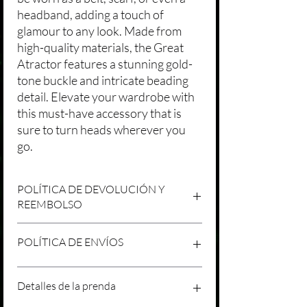
headband, adding a touch of
glamour to any look. Made from
high-quality materials, the Great
Atractor features a stunning gold-
tone buckle and intricate beading
detail. Elevate your wardrobe with
this must-have accessory that is
sure to turn heads wherever you
go.
POLÍTICA DE DEVOLUCIÓN Y
REEMBOLSO
Agradecemos tu compra en Laniakea. Nos
POLÍTICA DE ENVÍOS
esforzamos por brindar productos/servicios
de alta calidad y esperamos que estés
satisfecho con tu compra. Sin embargo,
Política de Envíos Conservadora
Detalles de la prenda
entendemos que pueden surgir
Agradecemos tu interés en nuestros
circunstancias inesperadas, por lo que hemos
productos/servicios en Laniakea. Queremos