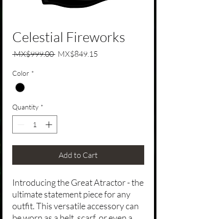
Celestial Fireworks
Regular Price
Sale Price
 MX$999.00 
MX$849.15
Color
*
Quantity
*
Add to Cart
Introducing the Great Atractor - the
ultimate statement piece for any
outfit. This versatile accessory can
be worn as a belt, scarf, or even a