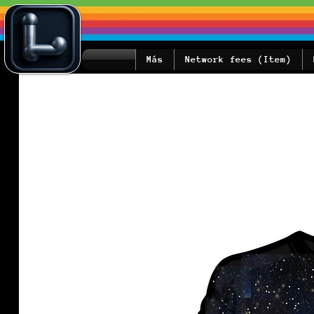
Más
Network fees (Item)