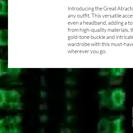
Introducing the Great Atracto
any outfit. This versatile acce
even a headband, adding a to
from high-quality materials, 
gold-tone buckle and intricat
wardrobe with this must-have
wherever you go.