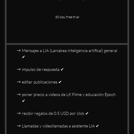
30 day free trial
Start Free Trial
Mensajes a LIA (Laniakea inteligencia artifical) general
✔
impulso de respuesta ✔
editar publicaciones ✔
poner precio a videos de LK Filme y educación Epoch
✔
recibir regalos de 0.5 USD por click ✔
Llamadas y videollamadas a asistente LIA ✔