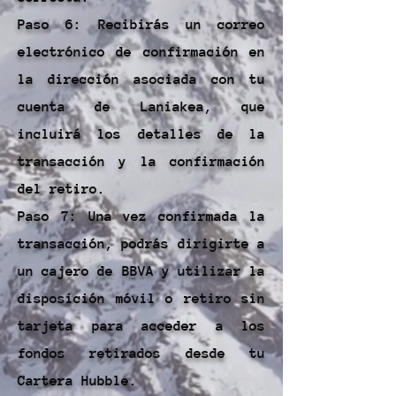
Paso 6: Recibirás un correo
electrónico de confirmación en
la dirección asociada con tu
cuenta de Laniakea, que
incluirá los detalles de la
transacción y la confirmación
del retiro.
Paso 7: Una vez confirmada la
transacción, podrás dirigirte a
un cajero de BBVA y utilizar la
disposición móvil o retiro sin
tarjeta para acceder a los
fondos retirados desde tu
Cartera Hubble.