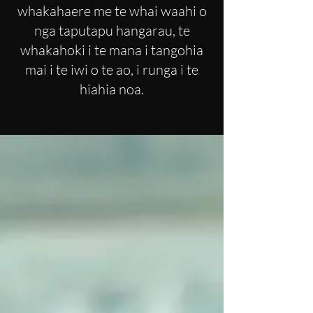
whakahaere me te whai waahi o
nga taputapu hangarau, te
whakahoki i te mana i tangohia
mai i te iwi o te ao, i runga i te
hiahia noa.