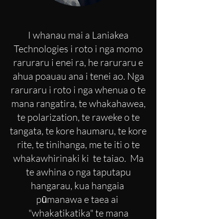
I whanau mai a Laniakea
Technologies i roto i nga momo
raruraru i enei ra, he raruraru e
ahua poauau ana i tenei ao. Nga
raruraru i roto i nga whenua o te
mana rangatira, te whakahawea,
te polarization, te raweke o te
tangata, te kore haumaru, te kore
rite, te tinihanga, me te iti o te
whakawhirinaki ki te taiao. Ma
te awhina o nga taputapu
hangarau, kua hangaia
pūmanawa e taea ai
"whakatikatika" te mana