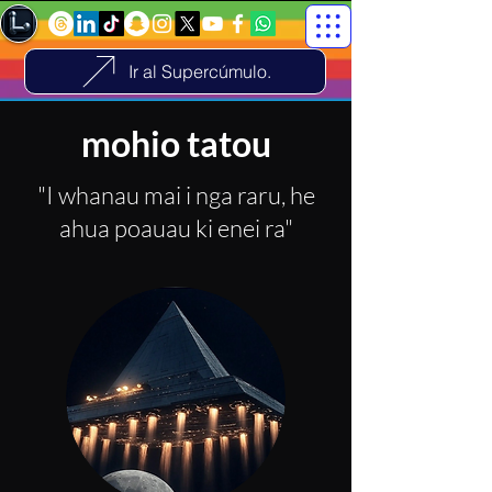
Ir al Supercúmulo.
mohio tatou
"I whanau mai i nga raru, he
ahua poauau ki enei ra"