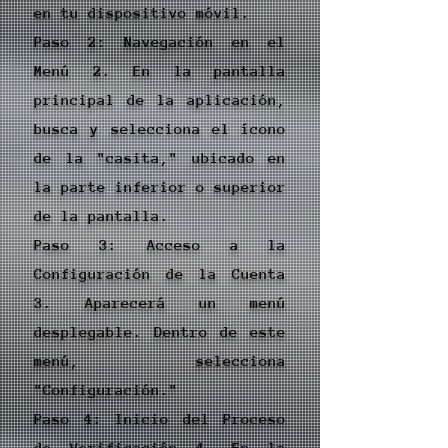
en tu dispositivo móvil.
Paso 2: Navegación en el
Menú 2. En la pantalla
principal de la aplicación,
busca y selecciona el ícono
de la "casita," ubicado en
la parte inferior o superior
de la pantalla.
Paso 3: Acceso a la
Configuración de la Cuenta
3. Aparecerá un menú
desplegable. Dentro de este
menú, selecciona
"Configuración."
Paso 4: Inicio del Proceso
de Verificación 4. En la