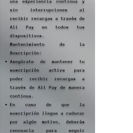
una experiencia continua y
sin interrupciones al
recibir recargas a través de
Ali Pay en todos tus
dispositivos.
Mantenimiento de la
Suscripción:
Asegúrate de mantener tu
suscripción activa para
poder recibir recargas a
través de Ali Pay de manera
continua.
En caso de que la
suscripción llegue a caducar
por algún motivo, deberás
renovarla para seguir