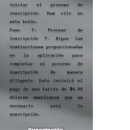
iniciar el proceso de
inscripción. Haz clic en
este botón.
Paso 7: Proceso de
Inscripción 7. Sigue las
instrucciones proporcionadas
en la aplicación para
completar el proceso de
inscripción de manera
diligente. Esto incluirá el
pago de una tarifa de $4.99
dólares americanos que es
necesario para la
suscripción.