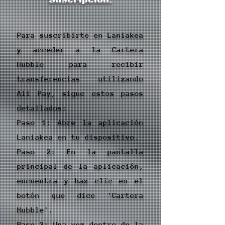
Suscripción.
Para suscribirte en Laniakea
y acceder a la Cartera
Hubble para recibir
transferencias utilizando
Ali Pay, sigue estos pasos
detallados:
Paso 1: Abre la aplicación
Laniakea en tu dispositivo.
Paso 2: En la pantalla
principal de la aplicación,
encuentra y haz clic en el
botón que dice 'Cartera
Hubble'.
Paso 3: Una vez dentro de la