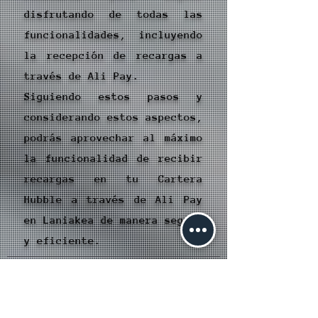
disfrutando de todas las
funcionalidades, incluyendo
la recepción de recargas a
través de Ali Pay.
Siguiendo estos pasos y
considerando estos aspectos,
podrás aprovechar al máximo
la funcionalidad de recibir
recargas en tu Cartera
Hubble a través de Ali Pay
en Laniakea de manera segura
y eficiente.
Contundente.