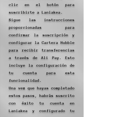
clic en el botón para
suscribirte a Laniakea.
Sigue las instrucciones
proporcionadas para
confirmar la suscripción y
configurar la Cartera Hubble
para recibir transferencias
a través de Ali Pay. Esto
incluye la configuración de
tu cuenta para esta
funcionalidad.
Una vez que hayas completado
estos pasos, habrás suscrito
con éxito tu cuenta en
Laniakea y configurado tu