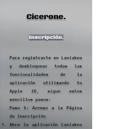
Cicerone.
Inscripción.
Para registrarte en Laniakea
y desbloquear todas las
funcionalidades de la
aplicación utilizando tu
Apple ID, sigue estos
sencillos pasos:
Paso 1: Acceso a la Página
de Inscripción
Abre la aplicación Laniakea