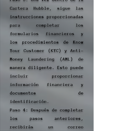
Cartera Hubble, sigue las
instrucciones proporcionadas
para completar los
formularios financieros y
los procedimientos de Know
Your Customer (KYC) y Anti-
Money Laundering (AML) de
manera diligente. Esto puede
incluir proporcionar
información financiera y
documentos de
identificación.
Paso 4: Después de completar
los pasos anteriores,
recibirás un correo