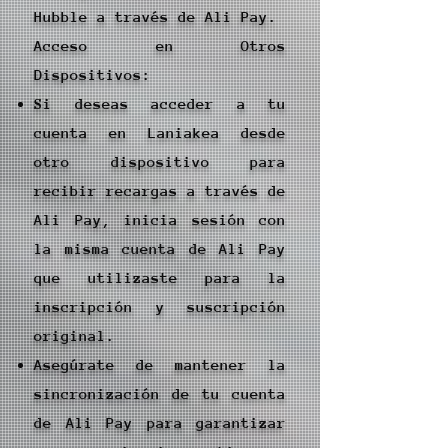
Hubble a través de Ali Pay.
Acceso en Otros
Dispositivos:
Si deseas acceder a tu
cuenta en Laniakea desde
otro dispositivo para
recibir recargas a través de
Ali Pay, inicia sesión con
la misma cuenta de Ali Pay
que utilizaste para la
inscripción y suscripción
original.
Asegúrate de mantener la
sincronización de tu cuenta
de Ali Pay para garantizar