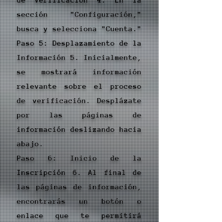
sección "Configuración,"
busca y selecciona "Cuenta."
Paso 5: Desplazamiento de la
Información 5. Inicialmente,
se mostrará información
relevante sobre el proceso
de verificación. Desplázate
por las páginas de
información deslizando hacia
abajo.
Paso 6: Inicio de la
Inscripción 6. Al final de
las páginas de información,
encontrarás un botón o
enlace que te permitirá