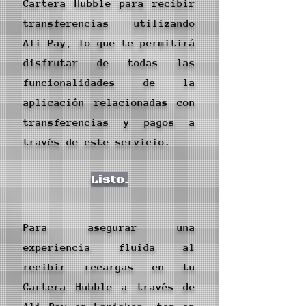
Cartera Hubble para recibir
transferencias utilizando
Ali Pay, lo que te permitirá
disfrutar de todas las
funcionalidades de la
aplicación relacionadas con
transferencias y pagos a
través de este servicio.
Listo.
Para asegurar una
experiencia fluida al
recibir recargas en tu
Cartera Hubble a través de