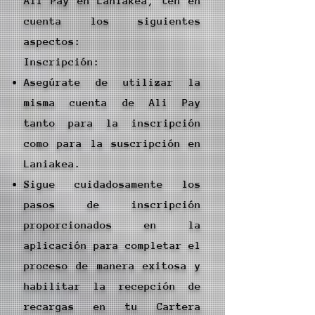
Ali Pay en Laniakea, ten en
cuenta los siguientes
aspectos:
Inscripción:
Asegúrate de utilizar la
misma cuenta de Ali Pay
tanto para la inscripción
como para la suscripción en
Laniakea.
Sigue cuidadosamente los
pasos de inscripción
proporcionados en la
aplicación para completar el
proceso de manera exitosa y
habilitar la recepción de
recargas en tu Cartera