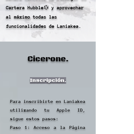
Cartera Hubble💱 y aprovechar
al máximo todas las
funcionalidades de Laniakea.
Cicerone.
Inscripción.
Para inscribirte en Laniakea
utilizando tu Apple ID,
sigue estos pasos:
Paso 1: Acceso a la Página