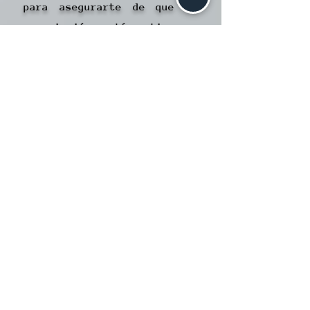
para asegurarte de que tu
suscripción esté activa en
todos tus dispositivos. Ten
en cuenta que tu dispositivo
y la cuenta de Apple son
elementos clave para
garantizar una experiencia
continua y sin
interrupciones en Laniakea.
Contundente.
Ventajas de utilizar Oxxo
Pay para recargar tu Cartera