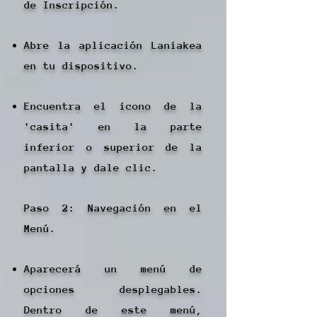
de Inscripción.
Abre la aplicación Laniakea
en tu dispositivo.
Encuentra el icono de la
'casita' en la parte
inferior o superior de la
pantalla y dale clic.
Paso 2: Navegación en el
Menú.
Aparecerá un menú de
opciones desplegables.
Dentro de este menú,