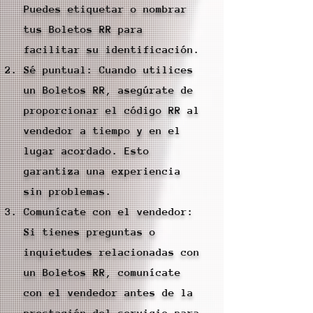
Puedes etiquetar o nombrar
tus Boletos RR para
facilitar su identificación.
Sé puntual: Cuando utilices
un Boletos RR, asegúrate de
proporcionar el código RR al
vendedor a tiempo y en el
lugar acordado. Esto
garantiza una experiencia
sin problemas.
Comunícate con el vendedor:
Si tienes preguntas o
inquietudes relacionadas con
un Boletos RR, comunícate
con el vendedor antes de la
prestación del servicio para