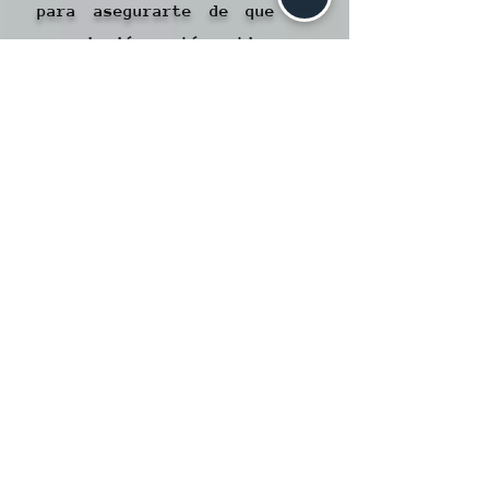
para asegurarte de que tu
suscripción esté activa en
todos tus dispositivos. Ten
en cuenta que tu dispositivo
y la cuenta de Apple son
elementos clave para
garantizar una experiencia
continua y sin
interrupciones en Laniakea.
Contundente.
Ventajas de utilizar Oxxo
Pay para recargar tu Cartera