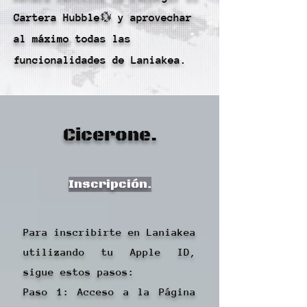
Cartera Hubble💱 y aprovechar
al máximo todas las
funcionalidades de Laniakea.
Cicerone.
Inscripción.
Para inscribirte en Laniakea
utilizando tu Apple ID,
sigue estos pasos:
Paso 1: Acceso a la Página