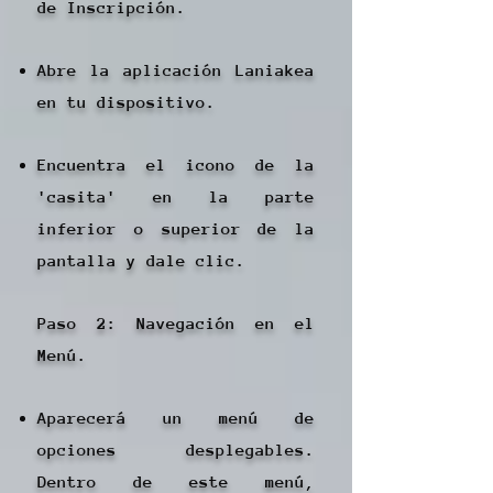
de Inscripción.
Abre la aplicación Laniakea
en tu dispositivo.
Encuentra el icono de la
'casita' en la parte
inferior o superior de la
pantalla y dale clic.
Paso 2: Navegación en el
Menú.
Aparecerá un menú de
opciones desplegables.
Dentro de este menú,