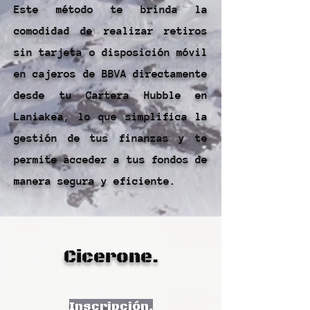
Este método te brinda la
comodidad de realizar retiros
sin tarjeta o disposición móvil
en cajeros de BBVA directamente
desde tu Cartera Hubble en
Laniakea, lo que simplifica la
gestión de tus finanzas y te
permite acceder a tus fondos de
manera segura y eficiente.
Cicerone.
Inscripción.