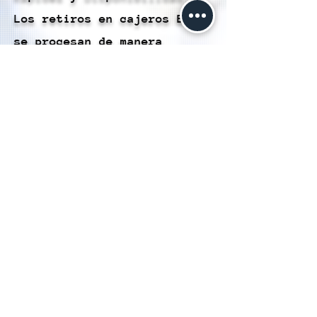
Los retiros en cajeros BBVA
se procesan de manera
rápida, lo que te permite
acceder a tu dinero de forma
oportuna y eficiente.
Conveniencia: Este método te
brinda la comodidad de
retirar efectivo
directamente desde tu
Cartera Hubble en una amplia
variedad de cajeros BBVA, lo
que simplifica la gestión de
tus finanzas.
Sin Necesidad de Tarjeta: No