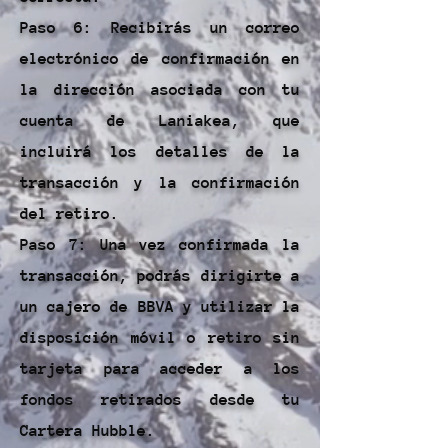
Paso 6: Recibirás un correo
electrónico de confirmación en
la dirección asociada con tu
cuenta de Laniakea, que
incluirá los detalles de la
transacción y la confirmación
del retiro.
Paso 7: Una vez confirmada la
transacción, podrás dirigirte a
un cajero de BBVA y utilizar la
disposición móvil o retiro sin
tarjeta para acceder a los
fondos retirados desde tu
Cartera Hubble.