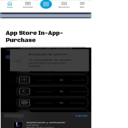
App Store In-App-
Purchase