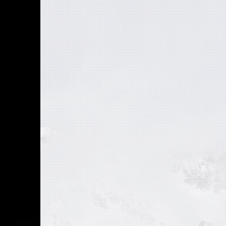
través d
Accede a
la Carte
Dentro d
mediant
transfer
Ingresa
Hubble h
de propo
Confirm
Asegúrat
cantidad
Una vez
correo e