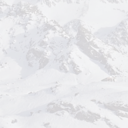
ico asociada con tu cuenta de Laniakea.
correo electrónico y revisa los detalles de
luirán la cantidad retirada y la confirmac
ión a través de SPEI hacia tu cuenta bancaria
s de confirmar el retiro mediante el
nico, los fondos se transferirán de manera
te desde tu Cartera Hubble a tu cuenta ba
e SPEI.
odo de retiro mediante transferencias SPEI
arios una forma conveniente y segura de tr
desde su Cartera Hubble a su cuenta ba
r los fondos según sus necesidades. E
nico de confirmación garantiza la transpa
ona un registro de la transacción para tu seg