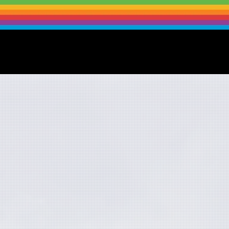
News
Documentación
Planes y precios
Inicio
, transferenci
a permite a los usuarios realizar retiros 
tes desde su Cartera Hubble mediante trans
ra llevar a cabo un retiro desde tu Cartera