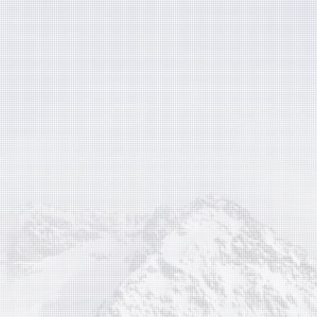
e transferencias SPEI, sigue estos pasos:
 tu cuenta en Laniakea y navega hasta la s
ra Hubble.
e la Cartera Hubble, selecciona la opción d
e SPEI" o una opción similar, que te p
ir fondos a tu cuenta bancaria mediante SPEI.
 el monto exacto que deseas retirar de tu
acia tu cuenta bancaria a través de SPEI. 
rcionar la cantidad precisa que deseas transf
a la transacción y verifica todos los d
e de que la información sea correcta, incl
 y los datos de tu cuenta bancaria.
 que hayas confirmado la transacción, reci
lectrónico de confirmación en la dirección 