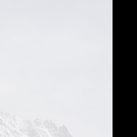
ección de
e "Retiro
ermitirá
 Cartera
Asegúrate
erir.
etalles.
uyendo la
birás un
de correo