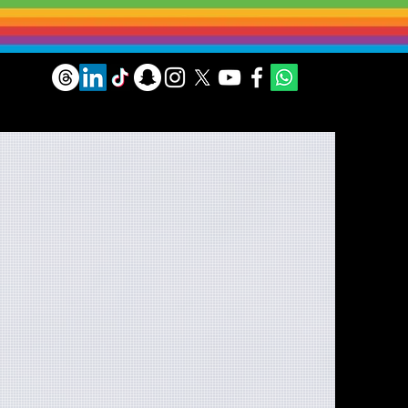
Ir al Supercúmulo.
as SPEI.
seguros y
ferencias
 Hubble a