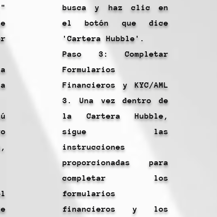
"
busca y haz clic en
te
el botón que dice
or
'Cartera Hubble'.
Paso 3: Completar
la
Formularios
la
Financieros y KYC/AML
3. Una vez dentro de
ú
la Cartera Hubble,
ro
sigue las
,
instrucciones
proporcionadas para
completar los
l
formularios
e
financieros y los