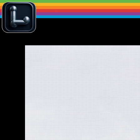
Más
H
Blockchain
Souvenirs
Retiros
Laniake
eficien
SPEI. Pa