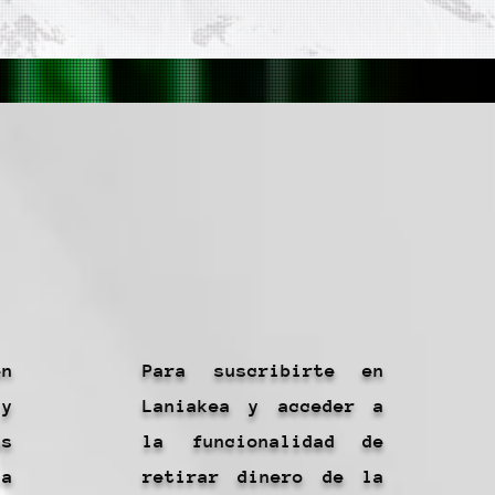
Cicerone.
Suscripción.
en
Para suscribirte en
y
Laniakea y acceder a
as
la funcionalidad de
la
retirar dinero de la