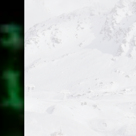
electrón
Abre el 
que inc
transacc
Despué
electró
eficien
través d
Este mét
los usu
fondos 
utiliza
electró
proporci