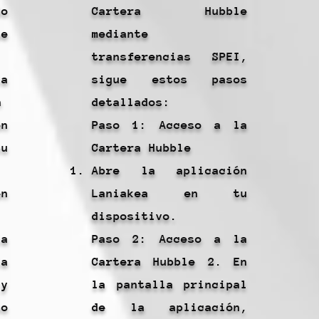
do
Cartera Hubble
e
mediante
transferencias SPEI,
la
sigue estos pasos
n
detallados:
n
Paso 1: Acceso a la
u
Cartera Hubble
Abre la aplicación
en
Laniakea en tu
dispositivo.
a
Paso 2: Acceso a la
a
Cartera Hubble 2. En
 y
la pantalla principal
no
de la aplicación,