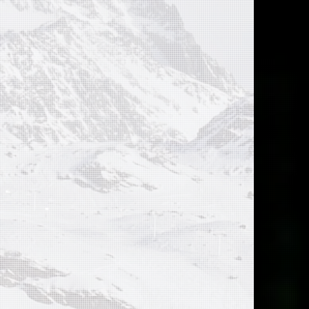
l retiro,
ión de la
.
 correo
 segura y
ncaria a
 brinda a
ansferir
ncaria y
l correo
rencia y
uridad.