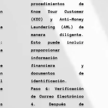
procedimientos de
n
Know Your Customer
(KYC) y Anti-Money
a
Laundering (AML) de
manera diligente.
:
Esto puede incluir
la
proporcionar
información
e
financiera y
ón
documentos de
l
identificación.
e
Paso 4: Verificación
de Correo Electrónico
s
4. Después de