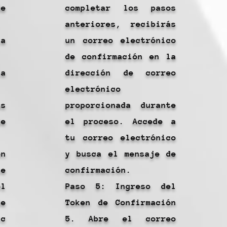
e
completar los pasos
anteriores, recibirás
a
un correo electrónico
de confirmación en la
la
dirección de correo
electrónico
s
proporcionada durante
e
el proceso. Accede a
tu correo electrónico
ón
y busca el mensaje de
e
confirmación.
el
Paso 5: Ingreso del
e
Token de Confirmación
ic
5. Abre el correo