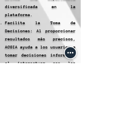
diversificada en la
plataforma.
Facilita la Toma de
Decisiones: Al proporcionar
resultados más precisos,
ACGIA ayuda a los usuarios a
tomar decisiones informadas
al interactuar con las
publicaciones, lo que
aumenta la satisfacción del
cliente.
Desventajas:
Dependencia de Preferencias:
ACGIA depende en gran medida