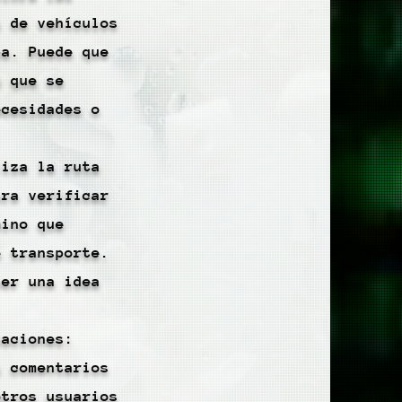
s de vehículos
pa. Puede que
n que se
ecesidades o
liza la ruta
ara verificar
mino que
e transporte.
ner una idea
caciones:
s comentarios
otros usuarios