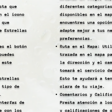
sta que
diferentes categoría
n el ícono
disponibles en el ma
 que
encuentres una opció
e Estrellas
adapte mejor a tus n
preferencias.
es el botón
Ruta en el Mapa: Uti
puedes
trazada en el mapa p
 este
la dirección y el ca
tomará el servicio d
strellas
Esto te ayudará a te
 tipo de
clara de tu viaje.
.
Comentarios y Califi
nterfaz de
Presta atención a lo
e con los
y calificaciones de 