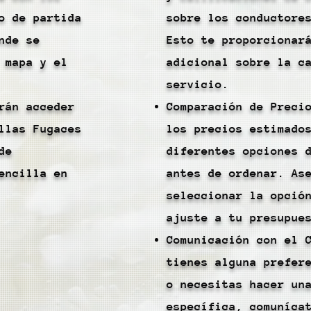
o de partida
sobre los conductore
nde se
Esto te proporcionar
 mapa y el
adicional sobre la c
servicio.
rán acceder
Comparación de Preci
llas Fugaces
los precios estimado
de
diferentes opciones 
encilla en
antes de ordenar. As
seleccionar la opció
ajuste a tu presupue
Comunicación con el 
tienes alguna prefer
o necesitas hacer un
específica, comuníca