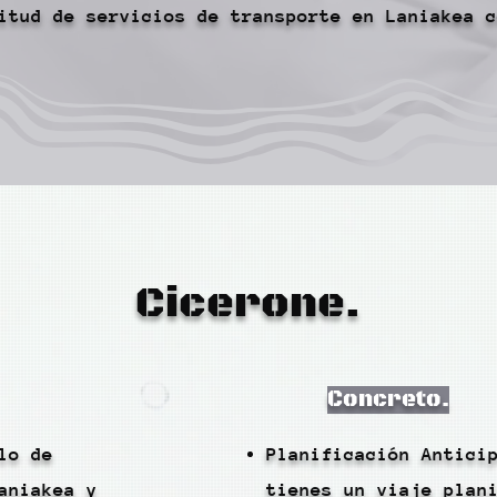
itud de servicios de transporte en Laniakea c
Cicerone.
Concreto.
lo de
Planificación Antici
aniakea y
tienes un viaje plan