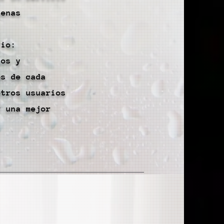
uenas
rio:
ios y
és de cada
otros usuarios
r una mejor