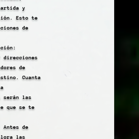
partida y
ción. Esto te
pciones de
.
cción:
r direcciones
adores de
estino. Cuanta
ta
s serán las
te que se te
: Antes de
plora las