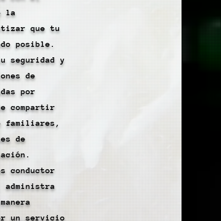
e la
ntizar que tu
odo posible.
tu seguridad y
iones de
adas por
de compartir
o familiares,
nes de
cación.
es conductor
, administra
 manera
er un servicio