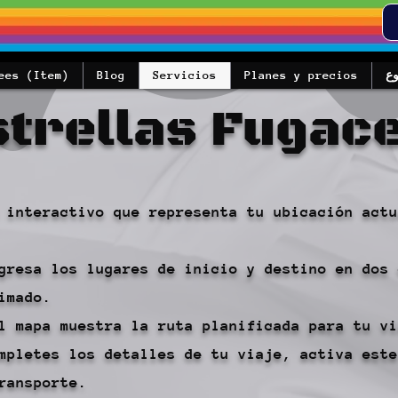
ع
Planes y precios
Servicios
Blog
ees (Item)
strellas Fugace
 interactivo que representa tu ubicación actu
gresa los lugares de inicio y destino en dos 
imado.
l mapa muestra la ruta planificada para tu vi
mpletes los detalles de tu viaje, activa este
ransporte.