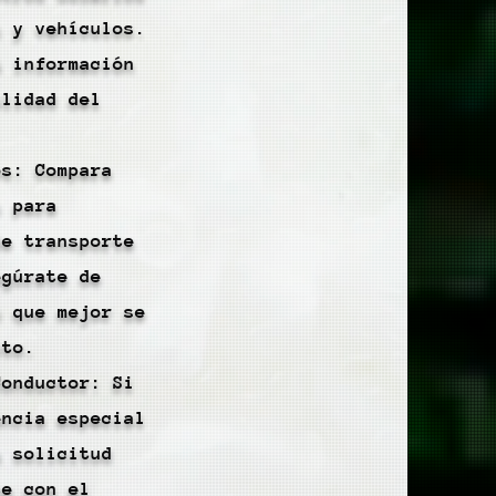
s y vehículos.
á información
alidad del
os: Compara
s para
de transporte
egúrate de
n que mejor se
sto.
Conductor: Si
encia especial
a solicitud
te con el