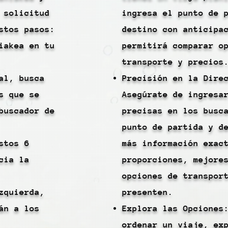
 solicitud
ingresa el punto de 
stos pasos:
destino con anticipa
iakea en tu
permitirá comparar o
transporte y precios
al, busca
Precisión en la Dire
s que se
Asegúrate de ingresa
buscador de
precisas en los busc
punto de partida y d
stos 6
más información exac
cia la
proporciones, mejore
opciones de transpor
zquierda,
presenten.
án a los
Explora las Opciones
ordenar un viaje, ex