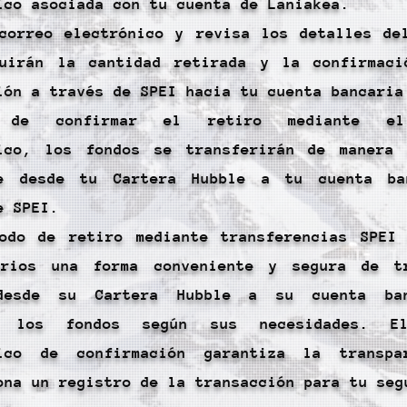
ico asociada con tu cuenta de Laniakea.
correo electrónico y revisa los detalles de
luirán la cantidad retirada y la confirmac
ión a través de SPEI hacia tu cuenta bancaria
s de confirmar el retiro mediante el
nico, los fondos se transferirán de manera
te desde tu Cartera Hubble a tu cuenta ba
e SPEI.
odo de retiro mediante transferencias SPEI
arios una forma conveniente y segura de tr
desde su Cartera Hubble a su cuenta ba
r los fondos según sus necesidades. E
nico de confirmación garantiza la transpa
ona un registro de la transacción para tu seg