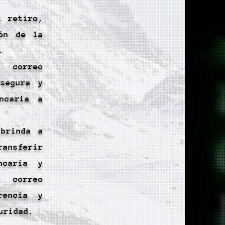
l retiro,
ión de la
.
 correo
 segura y
ncaria a
 brinda a
ansferir
ncaria y
l correo
rencia y
uridad.