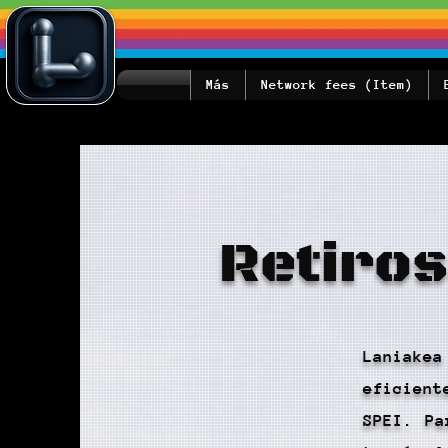
Más
Network fees (Item)
Retiros
Laniake
eficien
SPEI. Pa