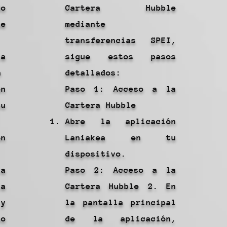
do
Cartera Hubble
e
mediante
transferencias SPEI,
la
sigue estos pasos
n
detallados:
n
Paso 1: Acceso a la
u
Cartera Hubble
Abre la aplicación
en
Laniakea en tu
dispositivo.
a
Paso 2: Acceso a la
a
Cartera Hubble 2. En
 y
la pantalla principal
no
de la aplicación,