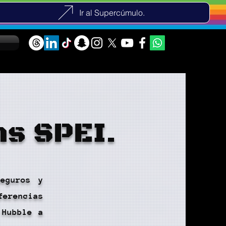
Ir al Supercúmulo.
as SPEI.
seguros y
ferencias
 Hubble a