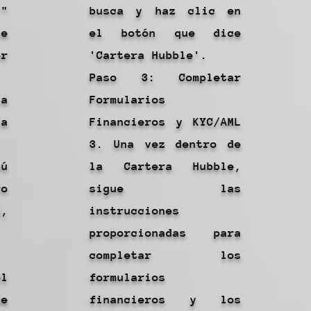
"
busca y haz clic en
te
el botón que dice
or
'Cartera Hubble'.
Paso 3: Completar
la
Formularios
la
Financieros y KYC/AML
3. Una vez dentro de
ú
la Cartera Hubble,
ro
sigue las
,
instrucciones
proporcionadas para
completar los
l
formularios
e
financieros y los