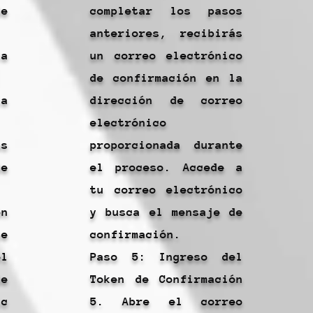
e
completar los pasos
anteriores, recibirás
a
un correo electrónico
de confirmación en la
la
dirección de correo
electrónico
s
proporcionada durante
e
el proceso. Accede a
tu correo electrónico
ón
y busca el mensaje de
e
confirmación.
el
Paso 5: Ingreso del
e
Token de Confirmación
ic
5. Abre el correo