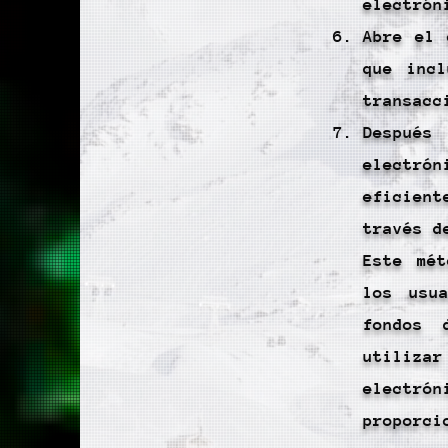
electrón
Abre el 
que inc
transacc
Despué
electró
eficien
través d
Este mét
los usu
fondos 
utiliza
electró
proporci