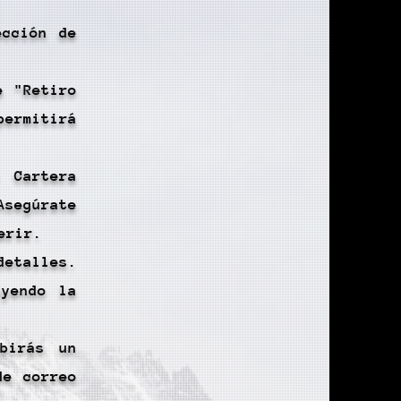
ección de
e "Retiro
ermitirá
 Cartera
Asegúrate
erir.
etalles.
uyendo la
birás un
de correo