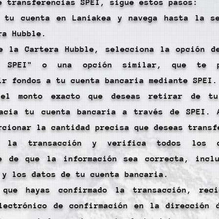
e transferencias SPEI, sigue estos pasos:
 tu cuenta en Laniakea y navega hasta la s
ra Hubble.
e la Cartera Hubble, selecciona la opción d
e SPEI" o una opción similar, que te p
ir fondos a tu cuenta bancaria mediante SPEI.
 el monto exacto que deseas retirar de tu
acia tu cuenta bancaria a través de SPEI. 
rcionar la cantidad precisa que deseas transf
a la transacción y verifica todos los d
e de que la información sea correcta, incl
 y los datos de tu cuenta bancaria.
 que hayas confirmado la transacción, reci
lectrónico de confirmación en la dirección 