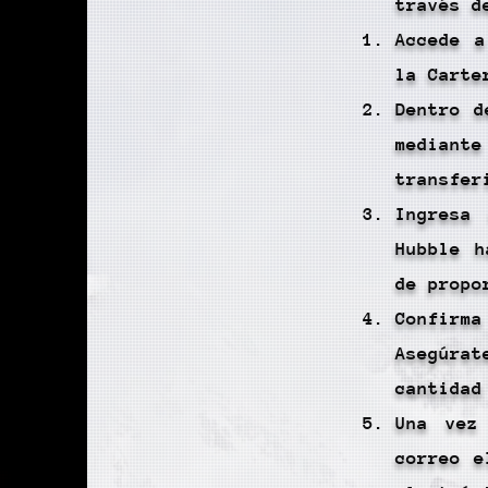
través d
Accede a
la Carte
Dentro d
mediant
transfer
Ingresa
Hubble h
de propo
Confirm
Asegúrat
cantidad
Una vez
correo e