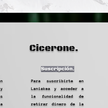
Cicerone.
Suscripción.
en
Para suscribirte en
y
Laniakea y acceder a
as
la funcionalidad de
la
retirar dinero de la