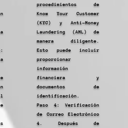
procedimientos de
n
Know Your Customer
(KYC) y Anti-Money
a
Laundering (AML) de
manera diligente.
:
Esto puede incluir
la
proporcionar
información
e
financiera y
ón
documentos de
l
identificación.
e
Paso 4: Verificación
de Correo Electrónico
s
4. Después de