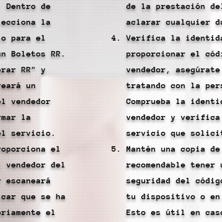
: Dentro de
de la prestación de
lecciona la
aclarar cualquier d
io para el
Verifica la identid
un Boletos RR.
proporcionar el cód
erar RR" y
vendedor, asegúrate
reará un
tratando con la per
el vendedor
Comprueba la identi
rmar la
vendedor y verifica
el servicio.
servicio que solici
roporciona el
Mantén una copia de
l vendedor del
recomendable tener 
r escaneará
seguridad del códig
icar que se ha
tu dispositivo o en
oriamente el
Esto es útil en cas