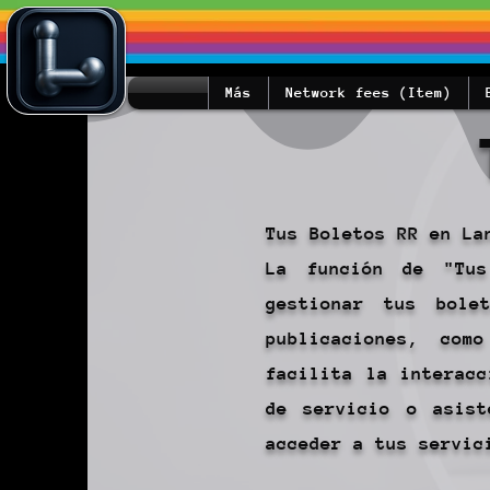
Más
Network fees (Item)
Tus Boletos RR en La
La función de "Tus
gestionar tus bole
publicaciones, com
facilita la interacc
de servicio o asist
acceder a tus servic