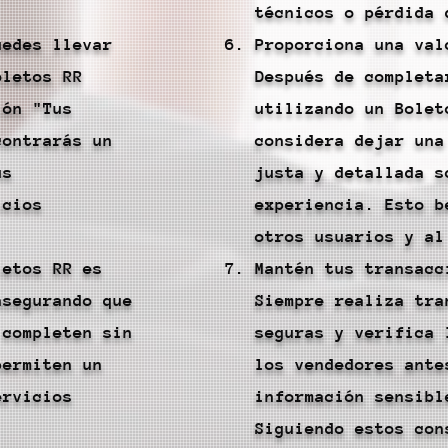
técnicos o pérdida 
uedes llevar
Proporciona una val
oletos RR
Después de completa
ión "Tus
utilizando un Bolet
contrarás un
considera dejar una
us
justa y detallada s
icios
experiencia. Esto b
otros usuarios y al
letos RR es
Mantén tus transacc
asegurando que
Siempre realiza tra
 completen sin
seguras y verifica 
permiten un
los vendedores ante
ervicios
información sensibl
Siguiendo estos con