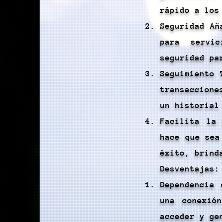
rápido a los
Seguridad Añ
para servi
seguridad pa
Seguimiento 
transaccione
un historial
Facilita la
hace que sea
éxito, brind
Desventajas:
Dependencia
una conexió
acceder y ge