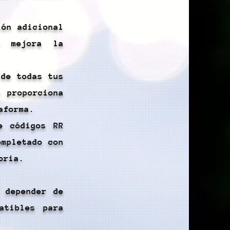
ión adicional
e mejora la
 de todas tus
 proporciona
aforma.
e códigos RR
ompletado con
oria.
 depender de
atibles para