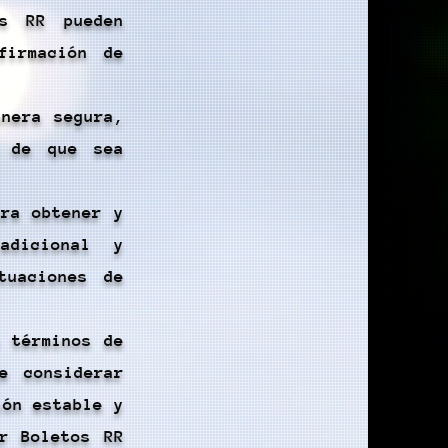
os RR pueden
firmación de
anera segura,
o de que sea
ara obtener y
adicional y
tuaciones de
n términos de
e considerar
ión estable y
r Boletos RR