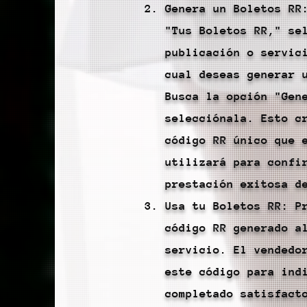
Genera un Boletos RR
"Tus Boletos RR," se
publicación o servic
cual deseas generar 
Busca la opción "Gen
selecciónala. Esto c
código RR único que 
utilizará para confi
prestación exitosa d
Usa tu Boletos RR: P
código RR generado a
servicio. El vendedo
este código para ind
completado satisfact