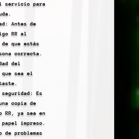
l servicio para
uda.
ad: Antes de
igo RR al
 de que estás
sona correcta.
dad del
 que sea el
taste.
 seguridad: Es
una copia de
o RR, ya sea en
 papel impreso.
o de problemas