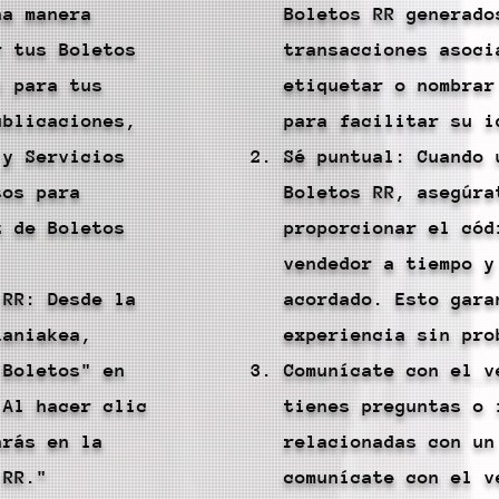
na manera
Boletos RR generado
r tus Boletos
transacciones asoci
) para tus
etiquetar o nombrar
ublicaciones,
para facilitar su i
 y Servicios
Sé puntual: Cuando 
sos para
Boletos RR, asegúra
z de Boletos
proporcionar el cód
vendedor a tiempo y
 RR: Desde la
acordado. Esto gara
Laniakea,
experiencia sin pro
 Boletos" en
Comunícate con el v
 Al hacer clic
tienes preguntas o 
arás en la
relacionadas con un
 RR."
comunícate con el v