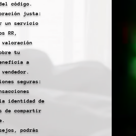
del código.
oración justa:
r un servicio
os RR,
 valoración
obre tu
eneficia a
 vendedor.
iones seguras:
nsacciones
la identidad de
s de compartir
e.
sejos, podrás