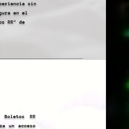
periencia sin
gura en el
os RR" de
s Boletos RR
za un acceso