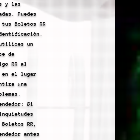
s y las
adas. Puedes
 tus Boletos RR
dentificación.
utilices un
te de
igo RR al
 en el lugar
ntiza una
blemas.
endedor: Si
inquietudes
 Boletos RR,
endedor antes