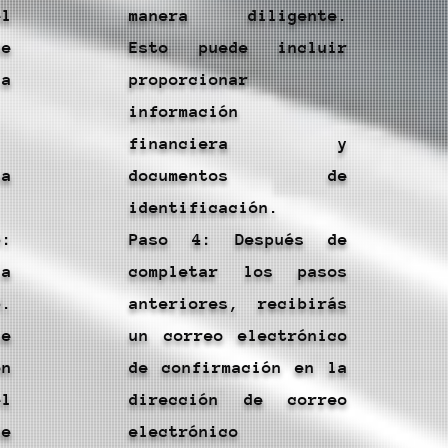
l
manera diligente.
e
Esto puede incluir
la
proporcionar
información
financiera y
a
documentos de
identificación.
:
Paso 4: Después de
la
completar los pasos
.
anteriores, recibirás
e
un correo electrónico
ón
de confirmación en la
l
dirección de correo
e
electrónico