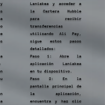
y
Laniakea y acceder a
as
la Cartera Hubble
la
para recibir
do
transferencias
e
utilizando Ali Pay,
s
sigue estos pasos
detallados:
la
Paso 1: Abre la
n
aplicación Laniakea
n
en tu dispositivo.
u
Paso 2: En la
pantalla principal de
en
la aplicación,
a
encuentra y haz clic