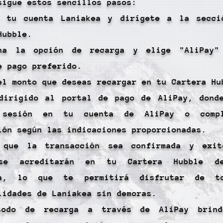
sigue estos sencillos pasos:
a tu cuenta Laniakea y dirígete a la secci
Hubble.
ona la opción de recarga y elige "AliPay"
e pago preferido.
el monto que deseas recargar en tu Cartera Hu
dirigido al portal de pago de AliPay, dond
 sesión en tu cuenta de AliPay o comp
ión según las indicaciones proporcionadas.
 que la transacción sea confirmada y exit
se acreditarán en tu Cartera Hubble d
ta, lo que te permitirá disfrutar de t
lidades de Laniakea sin demoras.
todo de recarga a través de AliPay brin