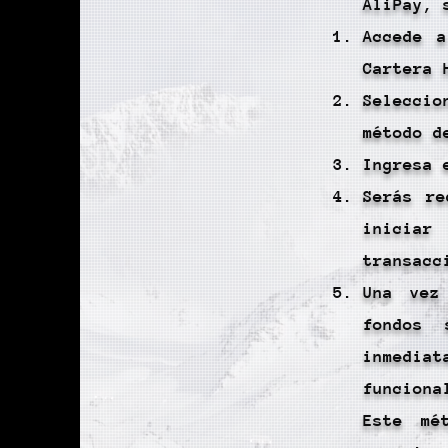
AliPay, 
Accede 
Cartera 
Selecci
método d
Ingresa 
Serás re
iniciar
transacc
Una vez
fondos 
inmedia
funciona
Este mé