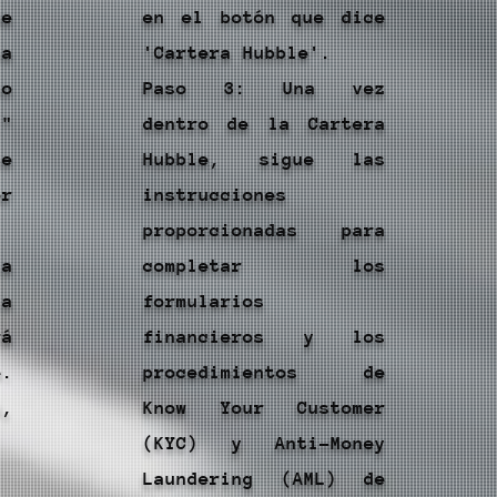
de
en el botón que dice
ca
'Cartera Hubble'.
no
Paso 3: Una vez
"
dentro de la Cartera
te
Hubble, sigue las
or
instrucciones
proporcionadas para
la
completar los
la
formularios
rá
financieros y los
e.
procedimientos de
ú,
Know Your Customer
(KYC) y Anti-Money
Laundering (AML) de