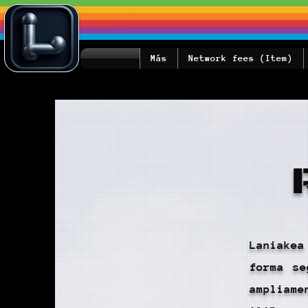
Más
Network fees (Item)
Laniakea
forma se
ampliame