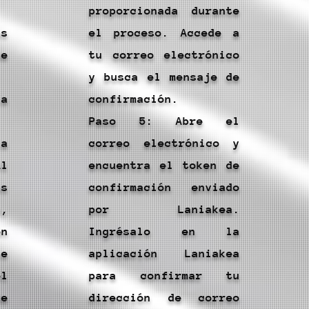
proporcionada durante
s
el proceso. Accede a
e
tu correo electrónico
y busca el mensaje de
a
confirmación.
Paso 5: Abre el
la
correo electrónico y
l
encuentra el token de
as
confirmación enviado
,
por Laniakea.
ón
Ingrésalo en la
e
aplicación Laniakea
el
para confirmar tu
e
dirección de correo