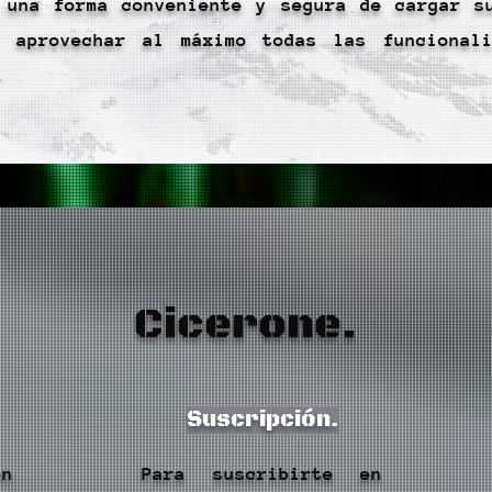
 una forma conveniente y segura de cargar s
y aprovechar al máximo todas las funcional
.
Cicerone.
Suscripción.
en
Para suscribirte en