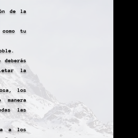
ón de la
 como tu
bble.
e deberás
letar la
osa, los
e manera
odas las
da a los