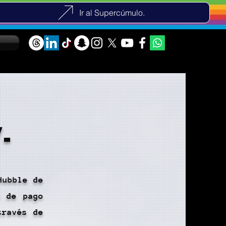
Ir al Supercúmulo.
.
Hubble de
o de pago
través de