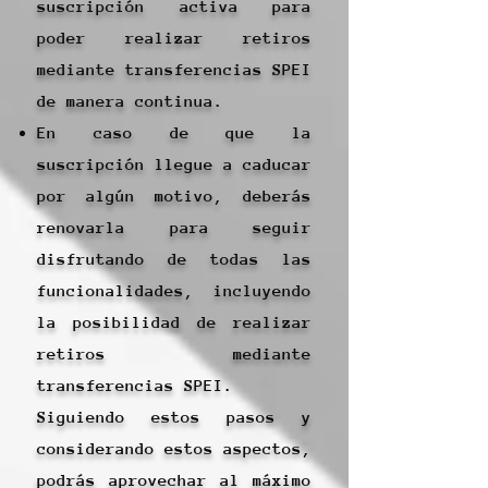
suscripción activa para
poder realizar retiros
mediante transferencias SPEI
de manera continua.
En caso de que la
suscripción llegue a caducar
por algún motivo, deberás
renovarla para seguir
disfrutando de todas las
funcionalidades, incluyendo
la posibilidad de realizar
retiros mediante
transferencias SPEI.
Siguiendo estos pasos y
considerando estos aspectos,
podrás aprovechar al máximo