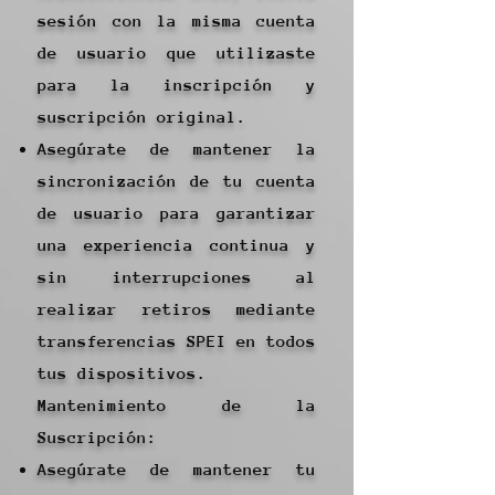
sesión con la misma cuenta
de usuario que utilizaste
para la inscripción y
suscripción original.
Asegúrate de mantener la
sincronización de tu cuenta
de usuario para garantizar
una experiencia continua y
sin interrupciones al
realizar retiros mediante
transferencias SPEI en todos
tus dispositivos.
Mantenimiento de la
Suscripción:
Asegúrate de mantener tu