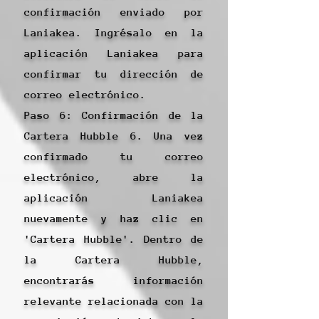
confirmación enviado por
Laniakea. Ingrésalo en la
aplicación Laniakea para
confirmar tu dirección de
correo electrónico.
Paso 6: Confirmación de la
Cartera Hubble 6. Una vez
confirmado tu correo
electrónico, abre la
aplicación Laniakea
nuevamente y haz clic en
'Cartera Hubble'. Dentro de
la Cartera Hubble,
encontrarás información
relevante relacionada con la