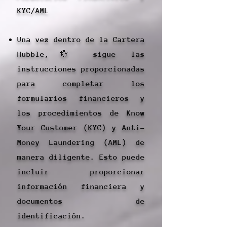
KYC/AML
Una vez dentro de la Cartera
Hubble,💱 sigue las
instrucciones proporcionadas
para completar los
formularios financieros y
los procedimientos de Know
Your Customer (KYC) y Anti-
Money Laundering (AML) de
manera diligente. Esto puede
incluir proporcionar
información financiera y
documentos de
identificación.