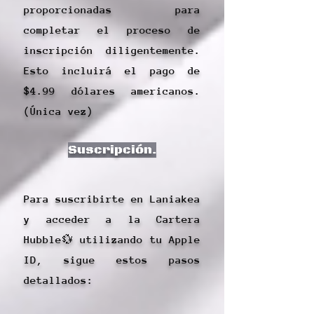
proporcionadas para
completar el proceso de
inscripción diligentemente.
Esto incluirá el pago de
$4.99 dólares americanos.
(Única vez)
Suscripción.
Para suscribirte en Laniakea
y acceder a la Cartera
Hubble💱 utilizando tu Apple
ID, sigue estos pasos
detallados: