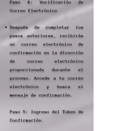
Paso 4: Verificación de
Correo Electrónico
Después de completar los
pasos anteriores, recibirás
un correo electrónico de
confirmación en la dirección
de correo electrónico
proporcionada durante el
proceso. Accede a tu correo
electrónico y busca el
mensaje de confirmación.
Paso 5: Ingreso del Token de
Confirmación.