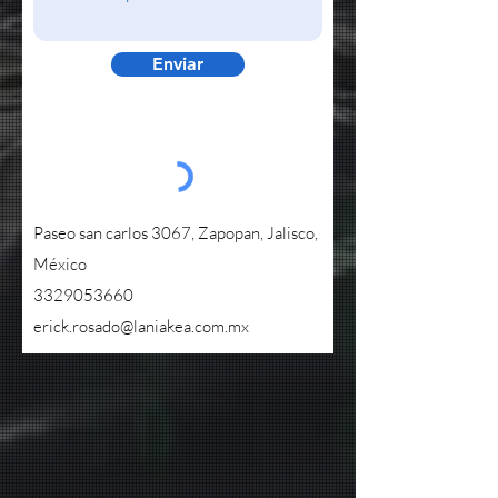
Enviar
Paseo san carlos 3067, Zapopan, Jalisco,
México
3329053660
erick.rosado@laniakea.com.mx