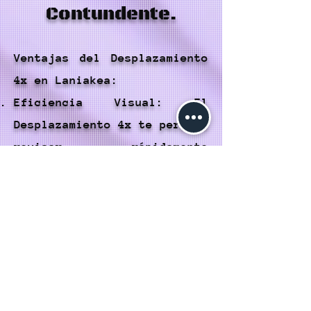
Contundente.
Ventajas del Desplazamiento
4x en Laniakea:
Eficiencia Visual: El
Desplazamiento 4x te permite
revisar rápidamente
múltiples publicaciones al
mismo tiempo, lo que ahorra
tiempo y esfuerzo en la
búsqueda de contenido
interesante.
Mayor Exposición: Los
usuarios pueden exponer su