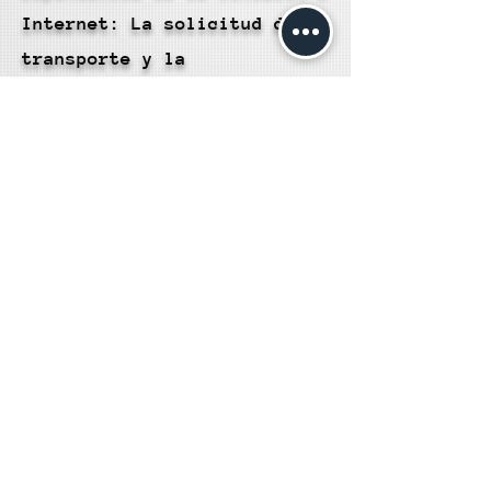
Internet: La solicitud de
transporte y la
visualización de la ruta
dependen de una conexión a
Internet sólida. En áreas
con mala recepción, esto
podría causar problemas.
Disponibilidad de Vehículos:
La disponibilidad de ciertos
tipos de vehículos puede
variar según la ubicación y
la demanda. Es posible que
no siempre encuentres el
vehículo que deseas.