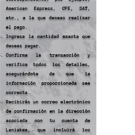
American Express, CFE, SAT,
etc., a la que deseas realizar
el pago.
Ingresa la cantidad exacta que
deseas pagar.
Confirma la transacción y
verifica todos los detalles,
asegurándote de que la
información proporcionada sea
correcta.
Recibirás un correo electrónico
de confirmación en la dirección
asociada con tu cuenta de
Laniakea, que incluirá los