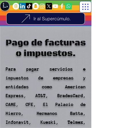
Ir al Supercúmulo.
Pago de facturas
o impuestos.
Para pagar servicios e
impuestos de empresas y
entidades como American
Express, AT&T, BradesCard,
CAME, CFE, El Palacio de
Hierro, Hermanos Batta,
Infonavit, Kueski, Telmex,