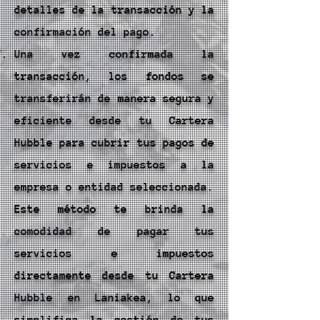
detalles de la transacción y la
confirmación del pago.
Una vez confirmada la
transacción, los fondos se
transferirán de manera segura y
eficiente desde tu Cartera
Hubble para cubrir tus pagos de
servicios e impuestos a la
empresa o entidad seleccionada.
Este método te brinda la
comodidad de pagar tus
servicios e impuestos
directamente desde tu Cartera
Hubble en Laniakea, lo que