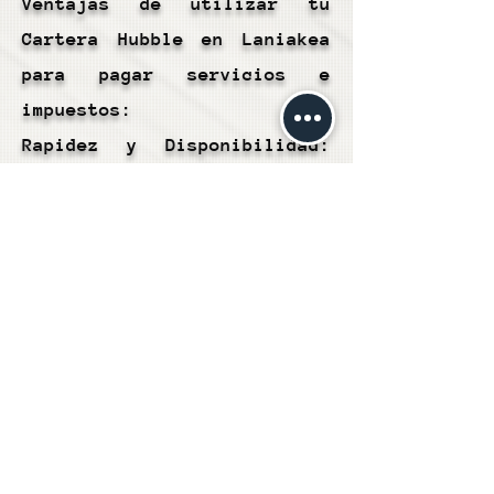
Ventajas de utilizar tu
Cartera Hubble en Laniakea
para pagar servicios e
impuestos:
Rapidez y Disponibilidad:
Los pagos de servicios e
impuestos generalmente se
procesan de manera rápida,
lo que significa que puedes
cumplir con tus obligaciones
financieras de manera
oportuna y eficiente.
Conveniencia: Este método te
permite realizar pagos