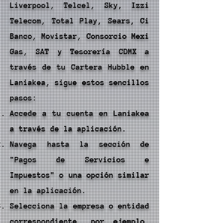
Liverpool, Telcel, Sky, Izzi
Telecom, Total Play, Sears, Ci
Banco, Movistar, Consorcio Mexi
Gas, SAT y Tesorería CDMX a
través de tu Cartera Hubble en
Laniakea, sigue estos sencillos
pasos:
Accede a tu cuenta en Laniakea
a través de la aplicación.
Navega hasta la sección de
"Pagos de Servicios e
Impuestos" o una opción similar
en la aplicación.
Selecciona la empresa o entidad
correspondiente, por ejemplo,