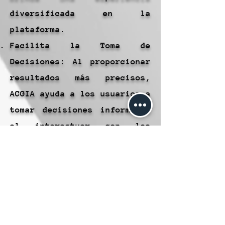
diversificada en la
plataforma.
Facilita la Toma de
Decisiones: Al proporcionar
resultados más precisos,
ACGIA ayuda a los usuarios a
tomar decisiones informadas
al interactuar con las
publicaciones, lo que
aumenta la satisfacción del
cliente.
Desventajas:
Dependencia de Preferencias:
ACGIA depende en gran medida