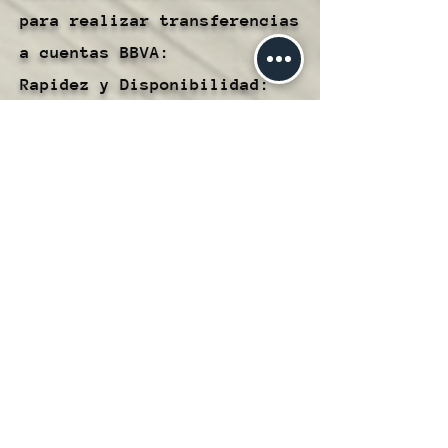
para realizar transferencias
a cuentas BBVA:
Rapidez y Disponibilidad:
Las transferencias a cuentas
BBVA se procesan de manera
rápida, lo que te permite
transferir fondos de manera
oportuna y eficiente.
Conveniencia:
Este método te brinda la
comodidad de transferir
fondos directamente desde tu
Cartera Hubble a cuentas
BBVA, simplificando la