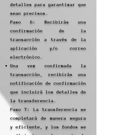
detalles para garantizar que
sean precisos.
Paso 6: Recibirás una
confirmación de la
transacción a través de la
aplicación y/o correo
electrónico.
Una vez confirmada la
transacción, recibirás una
notificación de confirmación
que incluirá los detalles de
la transferencia.
Paso 7: La transferencia se
completará de manera segura
y eficiente, y los fondos se