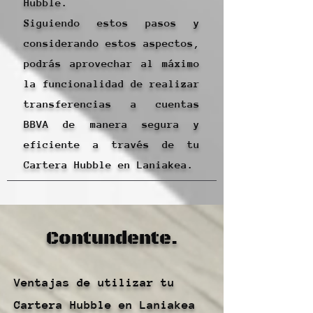
Hubble.
Siguiendo estos pasos y
considerando estos aspectos,
podrás aprovechar al máximo
la funcionalidad de realizar
transferencias a cuentas
BBVA de manera segura y
eficiente a través de tu
Cartera Hubble en Laniakea.
Contundente.
Ventajas de utilizar tu
Cartera Hubble en Laniakea