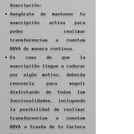
Suscripción:
Asegúrate de mantener tu
suscripción activa para
poder realizar
transferencias a cuentas
BBVA de manera continua.
En caso de que la
suscripción llegue a caducar
por algún motivo, deberás
renovarla para seguir
disfrutando de todas las
funcionalidades, incluyendo
la posibilidad de realizar
transferencias a cuentas
BBVA a través de tu Cartera