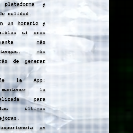
 plataforma y
de calidad.
én un horario y
exibles si eres
Cuanta más
 tengas, más
drás de generar
s de la App:
mantener la
alizada para
as últimas
ejoras.
experiencia en