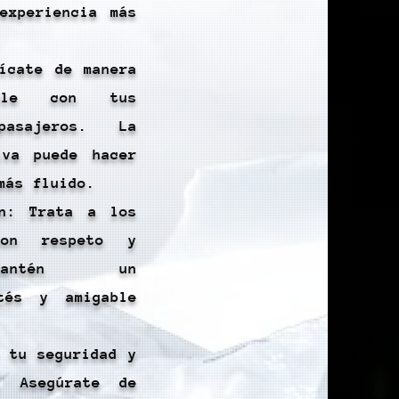
experiencia más
nícate de manera
ble con tus
asajeros. La
iva puede hacer
más fluido.
ón: Trata a los
con respeto y
Mantén un
rtés y amigable
a tu seguridad y
 Asegúrate de