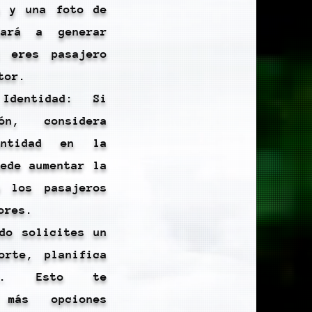
a y una foto de
dará a generar
i eres pasajero
tor.
Identidad: Si
n, considera
entidad en la
uede aumentar la
e los pasajeros
ores.
ndo solicites un
orte, planifica
ión. Esto te
 más opciones