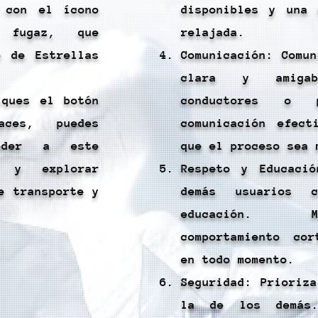
 con el ícono
disponibles y una 
 fugaz, que
relajada.
o de Estrellas
Comunicación: Comu
clara y amiga
iques el botón
conductores o p
aces, puedes
comunicación efect
eder a este
que el proceso sea 
o y explorar
Respeto y Educaci
e transporte y
demás usuarios 
.
educación. 
comportamiento co
en todo momento.
Seguridad: Prioriz
la de los demás.