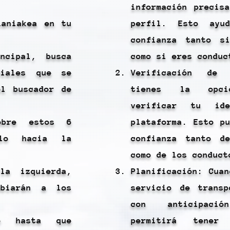
información precis
Laniakea en tu
perfil. Esto ayu
confianza tanto s
ncipal, busca
como si eres conduc
ciales que se
Verificación de 
el buscador de
tienes la opció
verificar tu id
obre estos 6
plataforma. Esto p
alo hacia la
confianza tanto d
como de los conduct
la izquierda,
Planificación: Cua
mbiarán a los
servicio de transp
con anticipac
do hasta que
permitirá tener