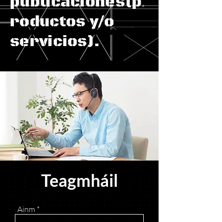
publicaciones(p
roductos y/o
servicios).
Teagmháil
Ainm