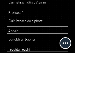
R-phost
Ábhar
Teachtaireacht
Seol