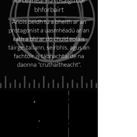
Na céimeanna tosaigh dár
bhforbairt
Anois beidh tú a bheith ar an
protagonist a uasmhéadú ar an
rath a bhí ar do chuid eolais
táirge, tallann, seirbhís, agus an
fachtóir is tábhachtaí de na
daonna "cruthaitheacht".