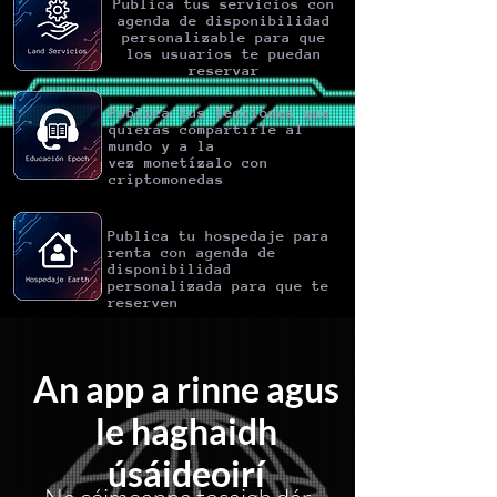
Publica tus servicios con
agenda de disponibilidad
personalizable para que
los usuarios te puedan
reservar
Publica tus lecciones que
quieras compartirle al
mundo y a la
vez
monetízalo
con
criptomonedas
Publica tu hospedaje para
renta con agenda de
disponibilidad
personalizada para que te
reserven
An app a rinne agus
le haghaidh
úsáideoirí