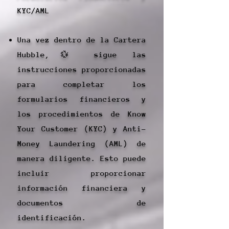
KYC/AML
Una vez dentro de la Cartera
Hubble,💱 sigue las
instrucciones proporcionadas
para completar los
formularios financieros y
los procedimientos de Know
Your Customer (KYC) y Anti-
Money Laundering (AML) de
manera diligente. Esto puede
incluir proporcionar
información financiera y
documentos de
identificación.