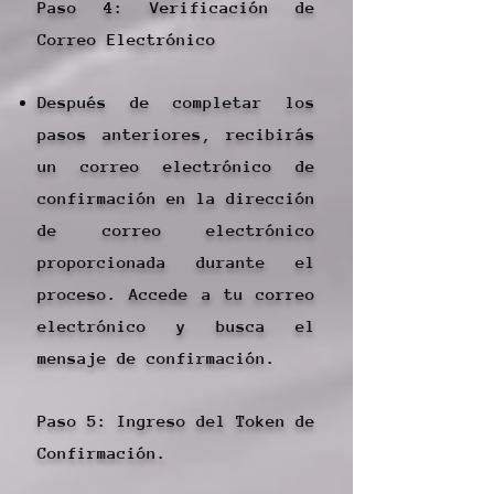
Paso 4: Verificación de
Correo Electrónico
Después de completar los
pasos anteriores, recibirás
un correo electrónico de
confirmación en la dirección
de correo electrónico
proporcionada durante el
proceso. Accede a tu correo
electrónico y busca el
mensaje de confirmación.
Paso 5: Ingreso del Token de
Confirmación.