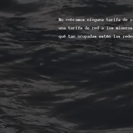
No cobramos ninguna tarifa de r
una tarifa de red a los mineros
qué tan ocupadas estén las rede