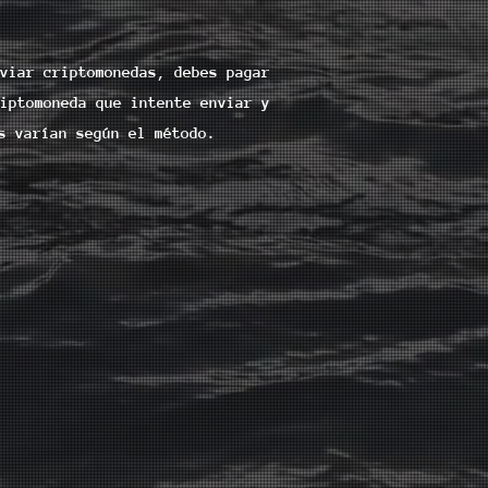
viar criptomonedas, debes pagar
iptomoneda que intente enviar y
s varían según el método.