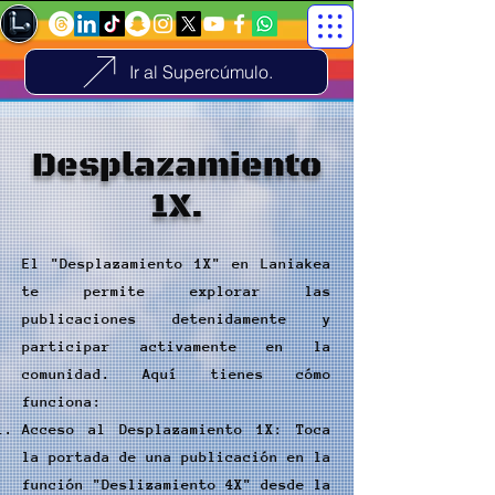
Ir al Supercúmulo.
Desplazamiento
1X.
El "Desplazamiento 1X" en Laniakea
te permite explorar las
publicaciones detenidamente y
participar activamente en la
comunidad. Aquí tienes cómo
funciona:
Acceso al Desplazamiento 1X: Toca
la portada de una publicación en la
función "Deslizamiento 4X" desde la