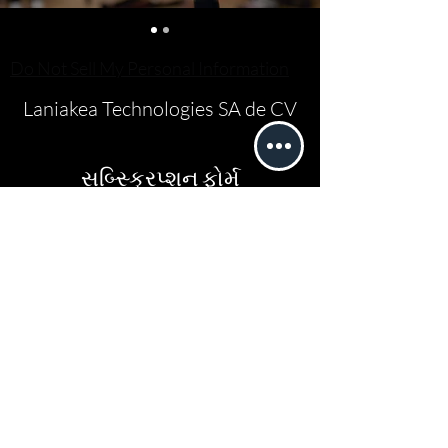
Do Not Sell My Personal Information
Laniakea Technologies SA de CV
સબ્સ્ક્રિપ્શન ફોર્મ
મોકલો
erick.rosado@laniakea.com.mx
3329053660
Paseo San Carlos 3067, 45019,