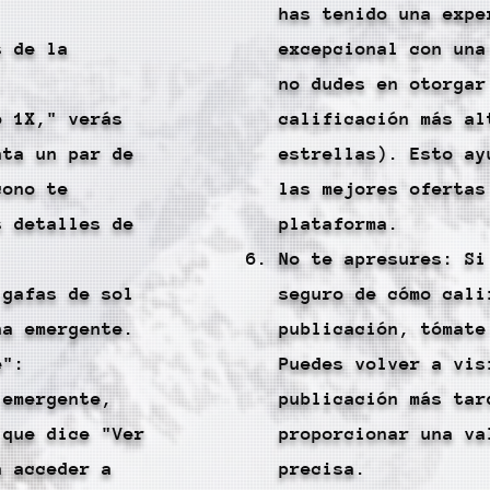
has tenido una expe
s de la
excepcional con una
no dudes en otorgar
o 1X," verás
calificación más al
nta un par de
estrellas). Esto ay
cono te
las mejores ofertas
s detalles de
plataforma.
No te apresures: Si
 gafas de sol
seguro de cómo cali
na emergente.
publicación, tómate
e":
Puedes volver a vis
 emergente,
publicación más tar
 que dice "Ver
proporcionar una va
a acceder a
precisa.