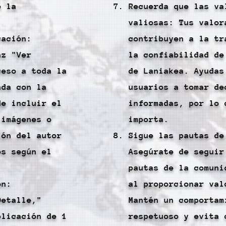
e la
Recuerda que las va
valiosas: Tus valor
cación:
contribuyen a la tr
az "Ver
la confiabilidad de
ceso a toda la
de Laniakea. Ayudas
ada con la
usuarios a tomar de
de incluir el
informadas, por lo 
 imágenes o
importa.
ión del autor
Sigue las pautas de
os según el
Asegúrate de seguir
pautas de la comuni
ón:
al proporcionar val
Detalle,"
Mantén un comportam
blicación de 1
respetuoso y evita 