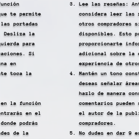
función
Lee las reseñas: An
que te permite
considera leer las 
 las portadas
otros compradores s
. Desliza la
disponibles. Esto p
quierda para
proporcionarte info
caciones. Si
adicional sobre la 
una en
experiencia de otro
nte toca la
Mantén un tono cons
deseas señalar área
hazlo de manera con
 en la función
comentarios pueden 
entrarás en el
el autor de la publ
 donde podrás
compradores.
ndes de la
No dudes en dar 9 e