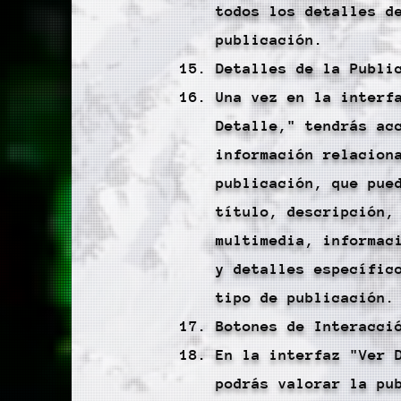
todos los detalles d
publicación.
Detalles de la Publi
Una vez en la interf
Detalle," tendrás ac
información relacion
publicación, que pue
título, descripción,
multimedia, informac
y detalles específic
tipo de publicación.
Botones de Interacci
En la interfaz "Ver 
podrás valorar la pu