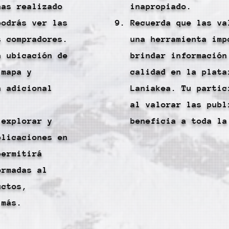
has realizado
inapropiado.
podrás ver las
Recuerda que las va
s compradores.
una herramienta imp
a ubicación de
brindar información
 mapa y
calidad en la plata
n adicional
Laniakea. Tu partic
al valorar las publ
 explorar y
beneficia a toda la
blicaciones en
permitirá
ormadas al
uctos,
 más.