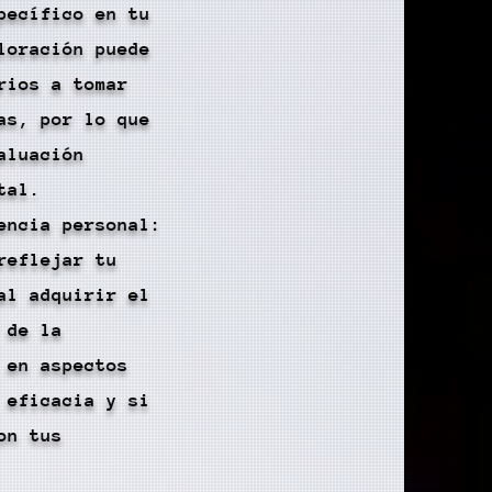
pecífico en tu
loración puede
rios a tomar
as, por lo que
aluación
tal.
encia personal:
reflejar tu
al adquirir el
 de la
 en aspectos
 eficacia y si
on tus