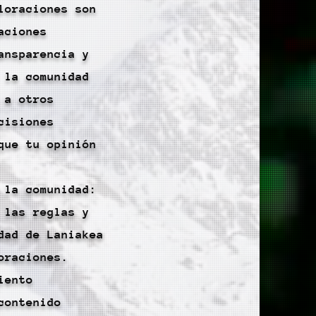
loraciones son
aciones
ansparencia y
 la comunidad
 a otros
cisiones
que tu opinión
 la comunidad:
 las reglas y
dad de Laniakea
oraciones.
iento
contenido