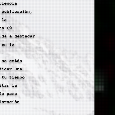
riencia
 publicación,
 la
ta (9
uda a destacar
 en la
 no estás
ficar una
 tu tiempo.
itar la
de para
loración