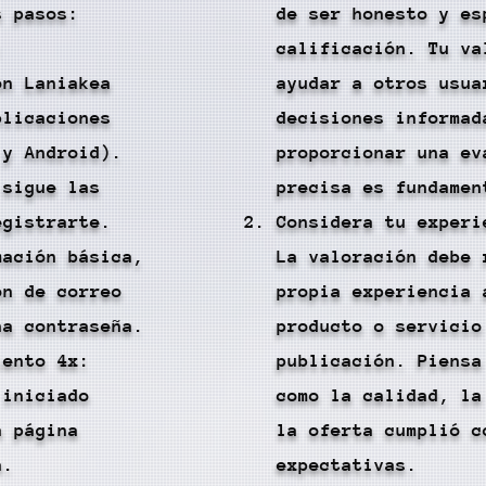
s pasos:
de ser honesto y es
:
calificación. Tu va
ón Laniakea
ayudar a otros usua
plicaciones
decisiones informad
 y Android).
proporcionar una ev
 sigue las
precisa es fundamen
egistrarte.
Considera tu experi
mación básica,
La valoración debe 
ón de correo
propia experiencia 
na contraseña.
producto o servicio
iento 4x:
publicación. Piensa
 iniciado
como la calidad, la
a página
la oferta cumplió c
a.
expectativas.