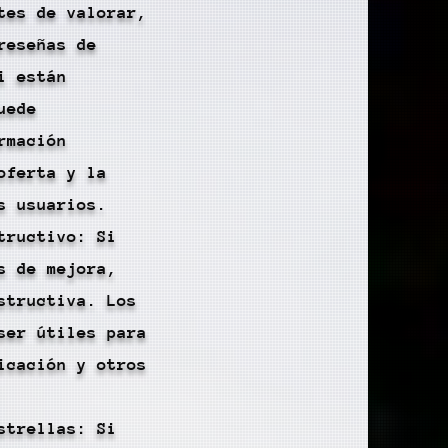
tes de valorar,
reseñas de
i están
uede
rmación
oferta y la
s usuarios.
tructivo: Si
s de mejora,
structiva. Los
ser útiles para
icación y otros
strellas: Si