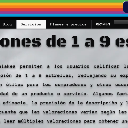
Blog
Servicios
Planes y precios
શરૂઆત
ones de 1 a 9 e
niakea permiten a los usuarios calificar l
ación de 1 a 9 estrellas, reflejando su exp
on útiles para los compradores y otros usua
idad de un producto o servicio. Algunos fac
a eficacia, la precisión de la descripción y 
cuenta que las valoraciones varían según las
a leer múltiples valoraciones para obtener un