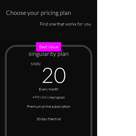
Choose your pricing plan
Find one that works for you
Best Value
singularity plan
20MX
MXN
20
Every month
+99 MXN Inscripcion
Premium prime subscription
30 day free trial
Start Free Trial