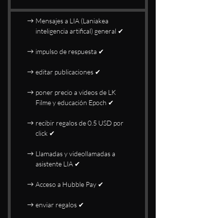
Mensajes a LIA (Laniakea
inteligencia artifical) general ✔
impulso de respuesta ✔
editar publicaciones ✔
poner precio a videos de LK
Filme y educación Epoch ✔
recibir regalos de 0.5 USD por
click ✔
Llamadas y videollamadas a
asistente LIA ✔
Acceso a Hubble Pay ✔
enviar regalos ✔