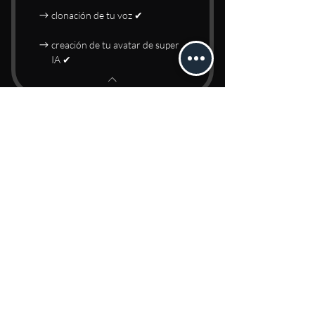
clonación de tu voz ✔
creación de tu avatar de super
IA ✔
Plan gratis
0MXN
MXN
0
3 free prompts to LIA general
Free Plan
Buy Now