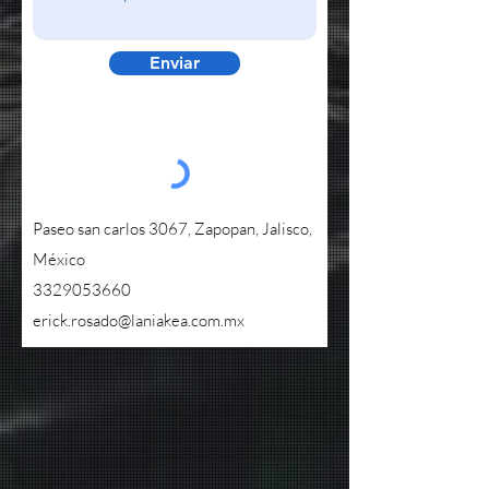
Enviar
Paseo san carlos 3067, Zapopan, Jalisco,
México
3329053660
erick.rosado@laniakea.com.mx