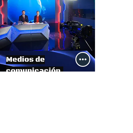
Medios de
comunicación.
Profesionales creando
contenidos que informan,
entretienen y conectan a
audiencias globalmente.